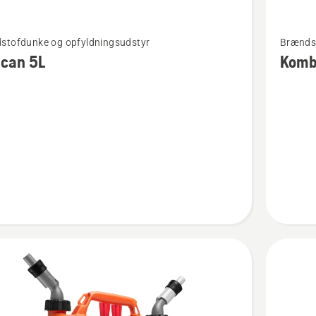
Se
stofdunke og opfyldningsudstyr
Brændst
flere
 can 5L
Komb
detaljer
om
Kombid