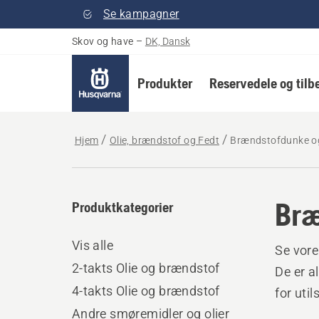
Se kampagner
Skov og have
–
DK, Dansk
Produkter
Reservedele og tilb
Hjem
Olie, brændstof og Fedt
Brændstofdunke og
Bræ
Produktkategorier
Vis alle
Se vore
2-takts Olie og brændstof
De er a
4-takts Olie og brændstof
for util
Andre smøremidler og olier