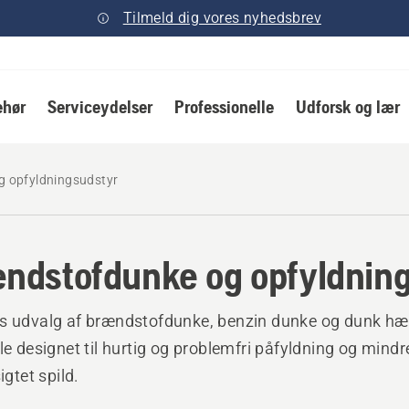
Tilmeld dig vores nyhedsbrev
ehør
Serviceydelser
Professionelle
Udforsk og lær
 opfyldningsudstyr
ndstofdunke og opfyldnin
s udvalg af brændstofdunke, benzin dunke og dunk hæ
lle designet til hurtig og problemfri påfyldning og mindre
sigtet spild.