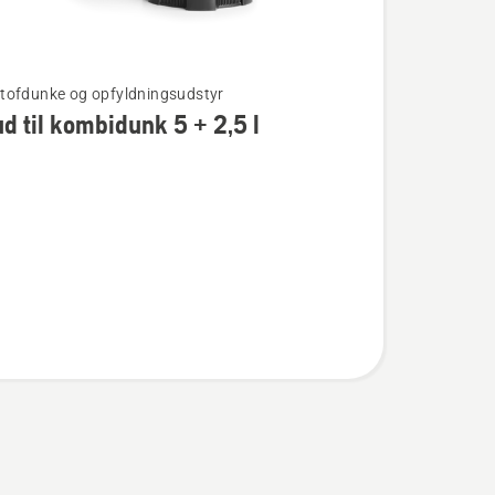
ofdunke og opfyldningsudstyr
ud til kombidunk 5 + 2,5 l
nk