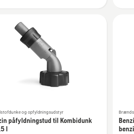
Se
stofdunke og opfyldningsudstyr
Brændst
flere
in påfyldningstud til Kombidunk
Benzi
detaljer
5 l
benz
om