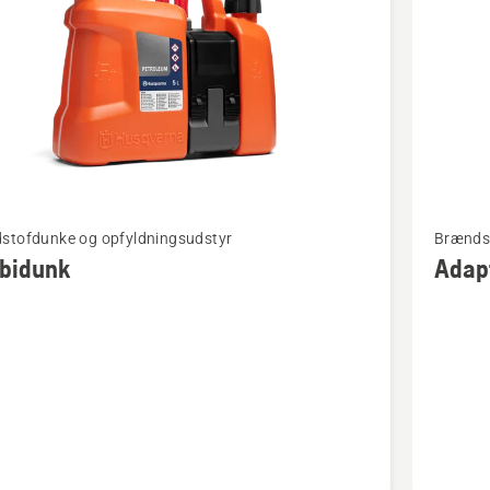
Se
stofdunke og opfyldningsudstyr
Brændst
flere
bidunk
Adap
detaljer
om
dunk
Adapter