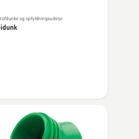
ofdunke og opfyldningsudstyr
idunk
unk