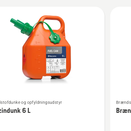
kter
Se
stofdunke og opfyldningsudstyr
Brændst
flere
zindunk 6 L
Bræn
detaljer
om