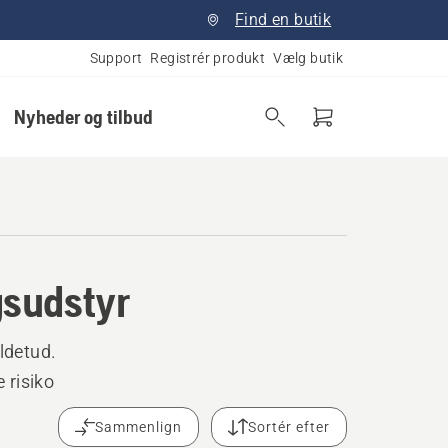
Find en butik
Support
Registrér produkt
Vælg butik
Nyheder og tilbud
gsudstyr
ldetud.
 risiko
Sammenlign
Sortér efter