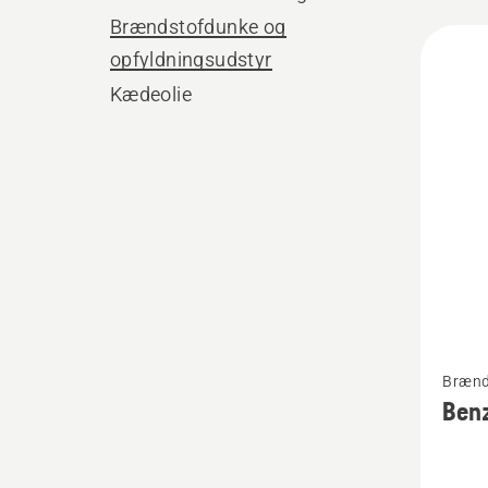
Brændstofdunke og
Alle
opfyldningsudstyr
produ
Kædeolie
Se
Brænd
flere
Ben
detaljer
om