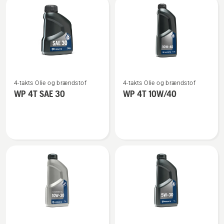
2T
Se
Se
4-takts Olie og brændstof
4-takts Olie og brændstof
flere
flere
WP 4T SAE 30
WP 4T 10W/40
detaljer
detaljer
om
om
WP 4T
WP 4T
SAE 30
10W/40
Se
Se