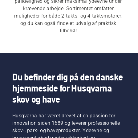
pålidelighed og sikrer maksimal ydeevne under 
krævende arbejde. Sortimentet omfatter 
muligheder for både 2-takts- og 4-taktsmotorer, 
og du kan også finde et udvalg af praktisk 
tilbehør.
Du befinder dig på den danske
hjemmeside for Husqvarna
skov og have
Husqvarna har været drevet af en passion for
innovation siden 1689 og leverer professionelle
skov-, park- og haveprodukter. Ydeevne og
brugervenlighed møder sikkerhed og