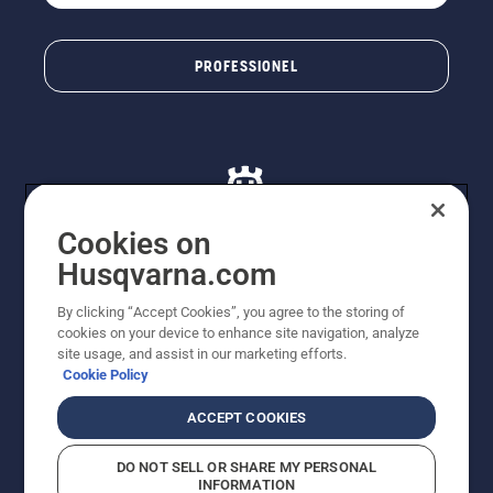
PROFESSIONEL
Cookies on
Husqvarna.com
© Husqvarna AB (publ). Alle rettigheder forbeholdes. De
By clicking “Accept Cookies”, you agree to the storing of
viste priser er vejledende udsalgspriser. Der tages
cookies on your device to enhance site navigation, analyze
forbehold for stave- og trykfejl samt prisændringer. Vi
site usage, and assist in our marketing efforts.
stræber efter at have så nøjagtige oplysningerne på
Cookie Policy
dette websted som muligt. Alle anførte priser er
vejledende udsalgspriser (inkl. moms), medmindre
ACCEPT COOKIES
produktet kan købes direkte.
Cookiepolitik
Anvendelsesvilkår
DO NOT SELL OR SHARE MY PERSONAL
Bekendtgørelse vedr. beskyttelse af personlige oplysninger
INFORMATION
Imprint
Rapporter formodede overtrædelser