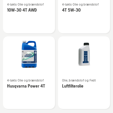
4-takts Olie og brændstof
4-takts Olie og brændstof
flere
flere
10W-30 4T AWD
4T 5W-30
detaljer
detaljer
om
om
10W-
4T
30
5W-
4T
30
AWD
Se
Se
4-takts Olie og brændstof
Olie, brændstof og Fedt
flere
flere
Husqvarna Power 4T
Luftfilterolie
detaljer
detaljer
om
om
Husqvarna
Luftfilterolie
Power
4T