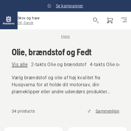
Se kampagner
Skov og have
DK, Dansk
Hjem
Olie, brændstof og Fedt
Vis alle
2-takts Olie og brændstof
4-takts Olie og br
Vælg brændstof og olie af høj kvalitet fra
Husqvarna for at holde dit motorsav, din
plæneklipper eller andre udendørs produkter
kørende.
34 products
Sammenlign
Alle