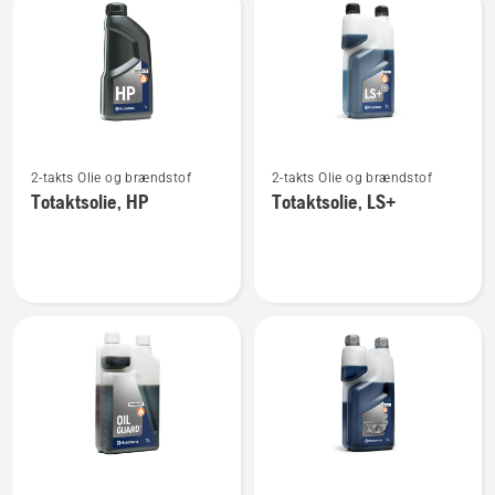
produkter
Se
Se
2-takts Olie og brændstof
2-takts Olie og brændstof
flere
flere
Totaktsolie, HP
Totaktsolie, LS+
detaljer
detaljer
om
om
Totaktsolie,
Totaktsolie,
HP
LS+
Se
Se