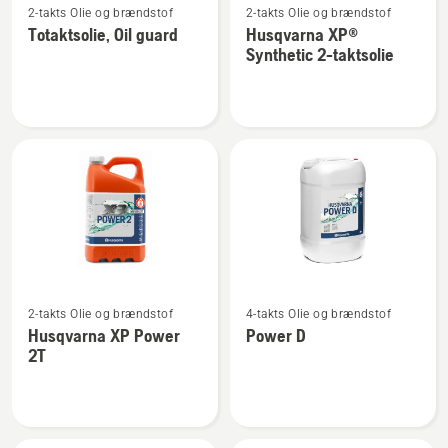
2-takts Olie og brændstof
2-takts Olie og brændstof
flere
flere
Totaktsolie, Oil guard
Husqvarna XP®
detaljer
detaljer
Synthetic 2-taktsolie
om
om
Totaktsolie,
Husqvarna
Oil
XP®
guard
Synthetic
2-
taktsolie
Se
Se
2-takts Olie og brændstof
4-takts Olie og brændstof
flere
flere
Husqvarna XP Power
Power D
detaljer
detaljer
2T
om
om
Husqvarna
Power
XP
D
Power