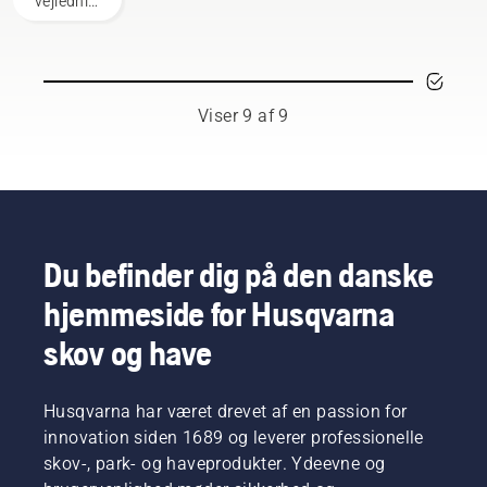
vejledning
både
og
for at
sværdets
koncentrere
finde det
og
dig fuldt
perfekte
kædens
ud om
match til
levetid.
den
din
Viser 9 af 9
Følg
forestående
kædesav
instruktionerne
opgave.
fra
i denne
Husqvarna.
korte
video for
at få at
vide,
Du befinder dig på den danske
hvordan
du
hjemmeside for Husqvarna
kontrollerer,
at
skov og have
smøresystemet
til kæden
på din
Husqvarna har været drevet af en passion for
kædesav
innovation siden 1689 og leverer professionelle
fungerer
skov-, park- og haveprodukter. Ydeevne og
korrekt.