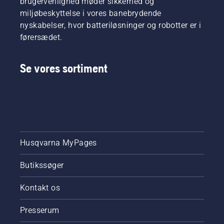
brugervenlighed møder sikkerhed og
Kontrollér
først
miljøbeskyttelse i vores banebrydende
olieniveauet.
nyskabelser, hvor batteriløsninger og robotter er i
Start
førersædet.
kædesaven,
og sørg
for, at
Se vores sortiment
kædebremsen
er slået
fra. Lad
kædesaven
køre ved
højere
motoromdrejninger
et par
Husqvarna MyPages
centimeter
fra en
Butikssøger
træstamme.
Olie på
Kontakt os
stammen
viser, at
Presserum
smøresystemet
fungerer.