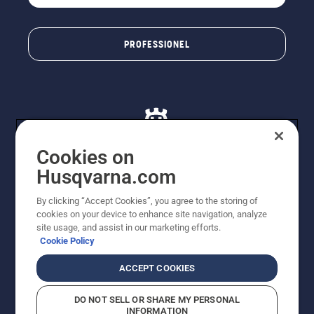
PROFESSIONEL
Cookies on
Husqvarna.com
© Husqvarna AB (publ). Alle rettigheder forbeholdes. De
By clicking “Accept Cookies”, you agree to the storing of
viste priser er vejledende udsalgspriser. Der tages
cookies on your device to enhance site navigation, analyze
forbehold for stave- og trykfejl samt prisændringer. Vi
site usage, and assist in our marketing efforts.
stræber efter at have så nøjagtige oplysningerne på
Cookie Policy
dette websted som muligt. Alle anførte priser er
vejledende udsalgspriser (inkl. moms), medmindre
ACCEPT COOKIES
produktet kan købes direkte.
Cookiepolitik
Anvendelsesvilkår
DO NOT SELL OR SHARE MY PERSONAL
Bekendtgørelse vedr. beskyttelse af personlige oplysninger
INFORMATION
Imprint
Rapporter formodede overtrædelser