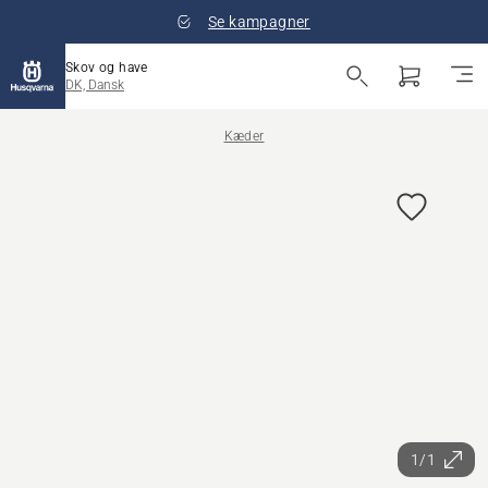
Se kampagner
Skov og have
DK, Dansk
Kæder
1/1