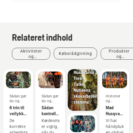
Relateret indhold
Aktiviteter
Produkter
Købsrådgivning
Historier
og
og
og
begivenheder
innovationer
inspiration
Husqvarna
Tree
Talks:
Nutidens
skovarbejderes
Sådan gør
Sådan gør
Historier
du og
du og
og
stemme
vejledninger
vejledninger
inspiration
6 trin til
Sådan
Mød
vellykket
kontrollerer
Husqvarna
træfældning
du, at
H-
De
Kædesmøring
Vi har
kædesmøringen
teamet -
korrekte
er vigtig,
håndplukket
fungerer
vores
arbejdsteknikker
når du
en global