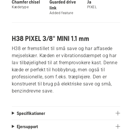
Chamfer chisel
Guarded drive
Ja
Kædetype
link
PIXEL
Added feature
H38 PIXEL 3/8" MINI 1.1 mm
H38 er fremstillet til små save og har affasede
mejselskær. Kæden er vibrationsdæmpet og har
lav tilbøjelighed til at fremprovokere kast. Denne
kæde er perfekt til hobbybrug, men også til
professionelle, som f.eks. træplejere. Den er
konstrueret til brug på elektriske save og små,
benzindrevne save.
Specifikationer
Ejersupport