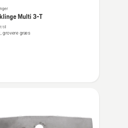
nger
linge Multi 3-T
 til
t, grovere græs
nge