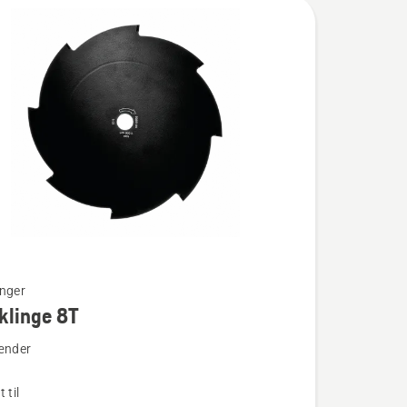
nger
klinge 8T
ænder
nge
 til