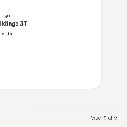
linger
iklinge 3T
 tænder
inge
Viser 9 af 9