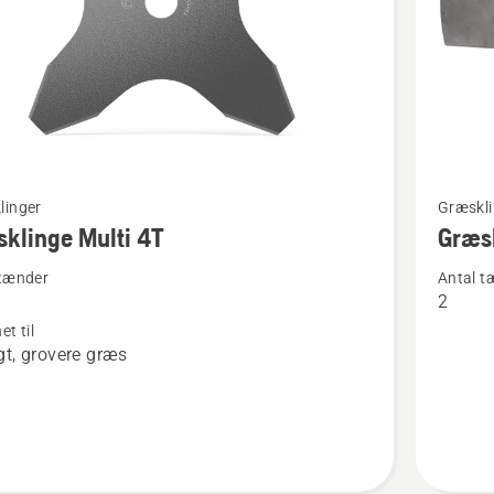
Se
linger
Græskli
flere
klinge Multi 4T
Græsk
detaljer
 tænder
Antal t
om
2
inge
Græskli
et til
to
gt, grovere græs
tænder