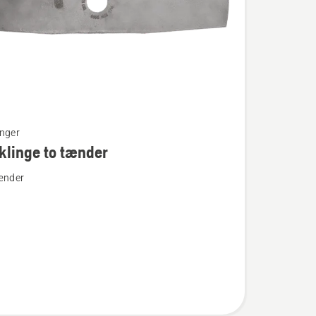
nger
linge to tænder
ænder
nge