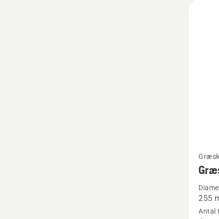
Alle
produ
Se
Græsk
flere
Græ
detaljer
Diame
om
255 
Græskl
Antal