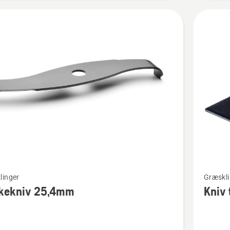
Se
linger
Græskli
flere
kekniv 25,4mm
Kniv 
detaljer
om
niv
Kniv