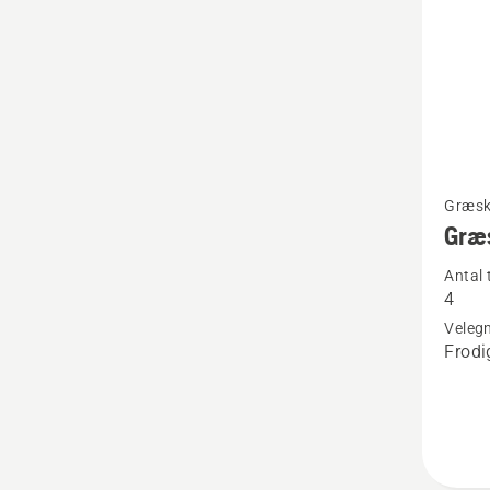
Se
Græsk
flere
Græs
detaljer
Antal
om
4
Græskl
Velegn
Multi
Frodi
4T