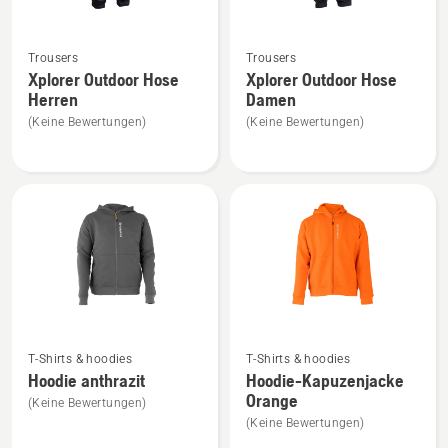
Mehr
Mehr
Trousers
Trousers
Details
Details
Xplorer Outdoor Hose
Xplorer Outdoor Hose
zu
zu
Herren
Damen
Xplorer
Xplorer
(Keine Bewertungen)
(Keine Bewertungen)
Outdoor
Outdoor
Hose
Hose
Herren
Damen
anzeigen
anzeigen
Mehr
Mehr
T-Shirts & hoodies
T-Shirts & hoodies
Details
Details
Hoodie anthrazit
Hoodie-Kapuzenjacke
zu
zu
Orange
(Keine Bewertungen)
Hoodie
Hoodie-
(Keine Bewertungen)
anthrazit
Kapuzenjacke