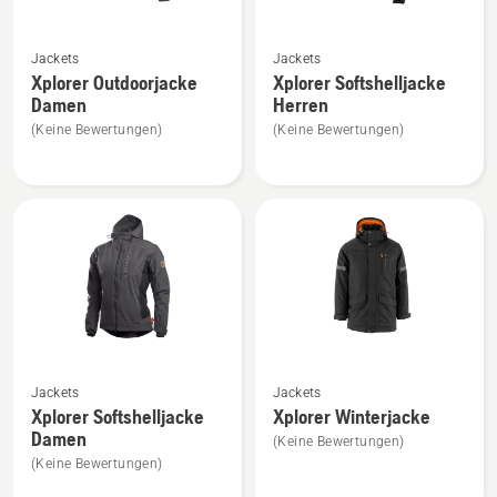
Mehr
Mehr
Jackets
Jackets
Details
Details
Xplorer Outdoorjacke
Xplorer Softshelljacke
zu
zu
Damen
Herren
Xplorer
Xplorer
(Keine Bewertungen)
(Keine Bewertungen)
Outdoorjacke
Softshelljacke
Damen
Herren
anzeigen
anzeigen
Mehr
Mehr
Jackets
Jackets
Details
Details
Xplorer Softshelljacke
Xplorer Winterjacke
zu
zu
Damen
(Keine Bewertungen)
Xplorer
Xplorer
(Keine Bewertungen)
Softshelljacke
Winterjacke