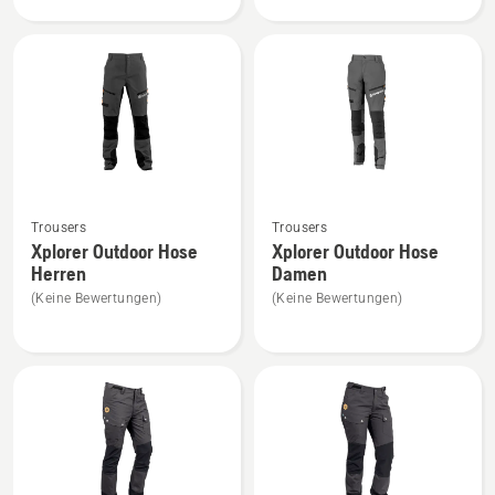
Damen
anzeigen
anzeigen
Mehr
Mehr
Trousers
Trousers
Details
Details
Xplorer Outdoor Hose
Xplorer Outdoor Hose
zu
zu
Herren
Damen
Xplorer
Xplorer
(Keine Bewertungen)
(Keine Bewertungen)
Outdoor
Outdoor
Hose
Hose
Herren
Damen
anzeigen
anzeigen