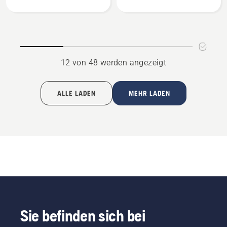
anzeigen
Orange
anzeigen
12 von 48 werden angezeigt
ALLE LADEN
MEHR LADEN
Sie befinden sich bei