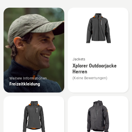
Alle
Produkte
Mehr
Jackets
Details
Xplorer Outdoorjacke
zu
Herren
Xplorer
(Keine Bewertungen)
Weitere Informationen
Outdoorjacke
Freizeitkleidung
Herren
anzeigen