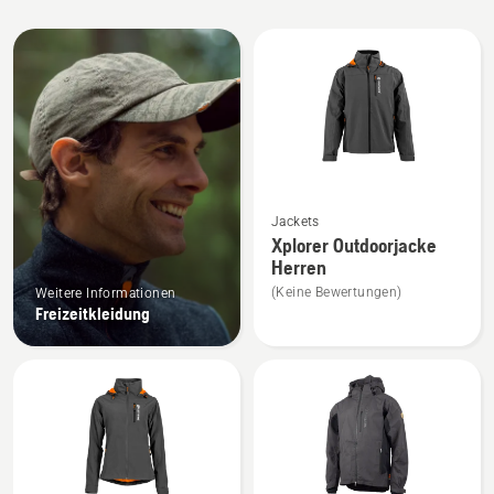
Alle
Produkte
Mehr
Jackets
Details
Xplorer Outdoorjacke
zu
Herren
Xplorer
(Keine Bewertungen)
Weitere Informationen
Outdoorjacke
Freizeitkleidung
Herren
anzeigen