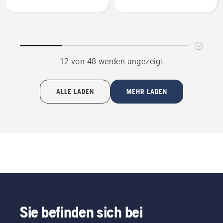
anzeigen
Orange
anzeigen
12 von 48 werden angezeigt
ALLE LADEN
MEHR LADEN
Sie befinden sich bei