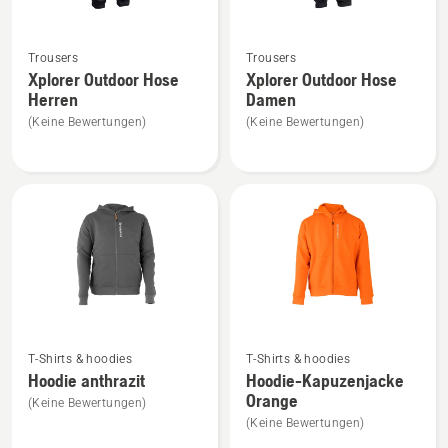
Mehr
Mehr
Trousers
Trousers
Details
Details
Xplorer Outdoor Hose
Xplorer Outdoor Hose
zu
zu
Herren
Damen
Xplorer
Xplorer
(Keine Bewertungen)
(Keine Bewertungen)
Outdoor
Outdoor
Hose
Hose
Herren
Damen
anzeigen
anzeigen
Mehr
Mehr
T-Shirts & hoodies
T-Shirts & hoodies
Details
Details
Hoodie anthrazit
Hoodie-Kapuzenjacke
zu
zu
Orange
(Keine Bewertungen)
Hoodie
Hoodie-
(Keine Bewertungen)
anthrazit
Kapuzenjacke