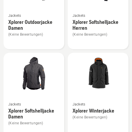
Mehr
Mehr
Jackets
Jackets
Details
Details
Xplorer Outdoorjacke
Xplorer Softshelljacke
zu
zu
Damen
Herren
Xplorer
Xplorer
(Keine Bewertungen)
(Keine Bewertungen)
Outdoorjacke
Softshelljacke
Damen
Herren
anzeigen
anzeigen
Mehr
Mehr
Jackets
Jackets
Details
Details
Xplorer Softshelljacke
Xplorer Winterjacke
zu
zu
Damen
(Keine Bewertungen)
Xplorer
Xplorer
(Keine Bewertungen)
Softshelljacke
Winterjacke