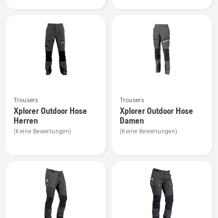
Damen
anzeigen
anzeigen
Mehr
Mehr
Trousers
Trousers
Details
Details
Xplorer Outdoor Hose
Xplorer Outdoor Hose
zu
zu
Herren
Damen
Xplorer
Xplorer
(Keine Bewertungen)
(Keine Bewertungen)
Outdoor
Outdoor
Hose
Hose
Herren
Damen
anzeigen
anzeigen