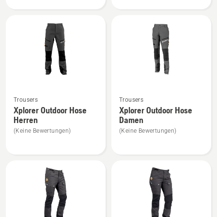
Damen
anzeigen
anzeigen
Mehr
Mehr
Trousers
Trousers
Details
Details
Xplorer Outdoor Hose
Xplorer Outdoor Hose
zu
zu
Herren
Damen
Xplorer
Xplorer
(Keine Bewertungen)
(Keine Bewertungen)
Outdoor
Outdoor
Hose
Hose
Herren
Damen
anzeigen
anzeigen