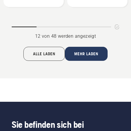
anzeigen
Orange
anzeigen
12 von 48 werden angezeigt
ALLE LADEN
MEHR LADEN
Sie befinden sich bei