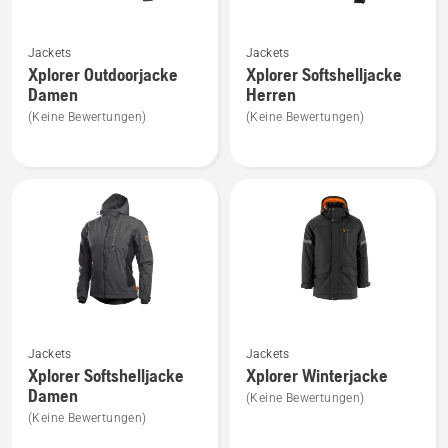
Mehr
Mehr
Jackets
Jackets
Details
Details
Xplorer Outdoorjacke
Xplorer Softshelljacke
zu
zu
Damen
Herren
Xplorer
Xplorer
(Keine Bewertungen)
(Keine Bewertungen)
Outdoorjacke
Softshelljacke
Damen
Herren
anzeigen
anzeigen
Mehr
Mehr
Jackets
Jackets
Details
Details
Xplorer Softshelljacke
Xplorer Winterjacke
zu
zu
Damen
(Keine Bewertungen)
Xplorer
Xplorer
(Keine Bewertungen)
Softshelljacke
Winterjacke