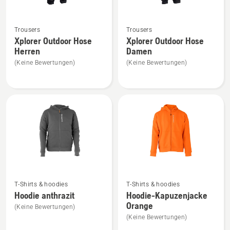
Mehr
Mehr
Trousers
Trousers
Details
Details
Xplorer Outdoor Hose
Xplorer Outdoor Hose
zu
zu
Herren
Damen
Xplorer
Xplorer
(Keine Bewertungen)
(Keine Bewertungen)
Outdoor
Outdoor
Hose
Hose
Herren
Damen
anzeigen
anzeigen
Mehr
Mehr
T-Shirts & hoodies
T-Shirts & hoodies
Details
Details
Hoodie anthrazit
Hoodie-Kapuzenjacke
zu
zu
Orange
(Keine Bewertungen)
Hoodie
Hoodie-
(Keine Bewertungen)
anthrazit
Kapuzenjacke