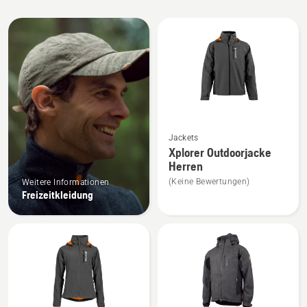
Alle
Produkte
Mehr
Jackets
Details
Xplorer Outdoorjacke
zu
Herren
Xplorer
(Keine Bewertungen)
Weitere Informationen
Outdoorjacke
Freizeitkleidung
Herren
anzeigen