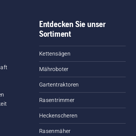
Entdecken Sie unser
Sortiment
Kettensägen
aft
Mähroboter
Gartentraktoren
d
en
Rasentrimmer
eit
Heckenscheren
Rasenmäher