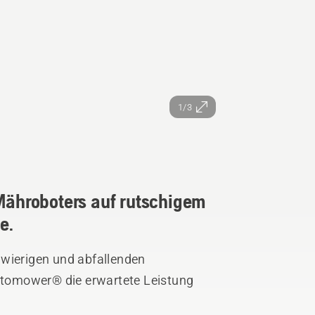
1/3
 Mähroboters auf rutschigem
e.
hwierigen und abfallenden
Automower® die erwartete Leistung