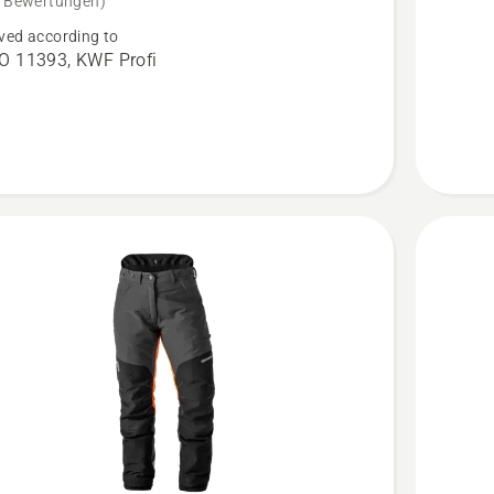
e Bewertungen)
e
für
ved according to
Arborist
O 11393, KWF Profi
tschutzhose
anzeige
en