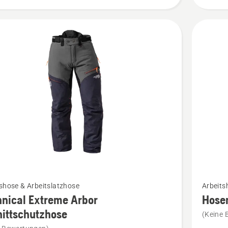
Mehr
shose & Arbeitslatzhose
Arbeits
Details
nical Extreme Arbor
Hosen
zu
ittschutzhose
(Keine 
cal
Hosentr