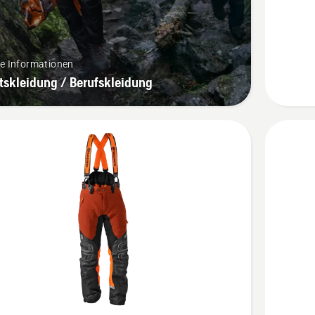
anzeige
re Informationen
tskleidung / Berufskleidung