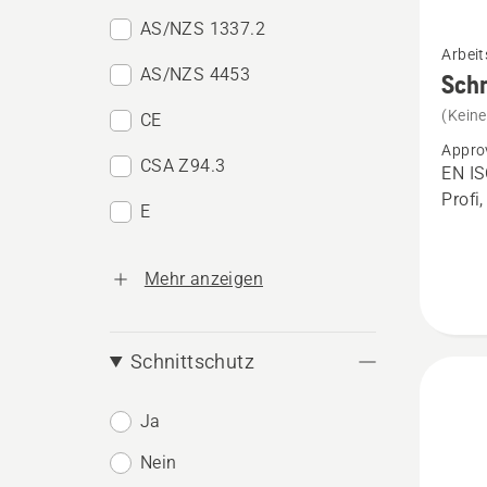
AS/NZS 1337.2
Mehr
Arbeit
Details
AS/NZS 4453
Schn
zu
(Kein
CE
Schnit
Appro
Techni
CSA Z94.3
EN IS
Extrem
Profi
E
anzeig
Mehr anzeigen
Schnittschutz
Ja
Nein