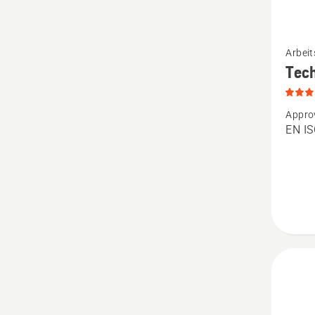
Mehr
Arbeit
Details
Tech
zu
Techni
Appro
Schnitt
EN I
Damen
anzeige
Produk
5
von
5