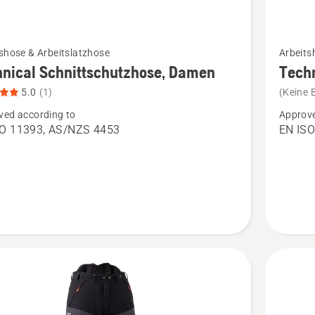
Mehr
shose & Arbeitslatzhose
Arbeits
Details
nical Schnittschutzhose, Damen
Techn
zu
5.0
(1)
(Keine 
cal
Technica
ved according to
Approve
schutzhose,
Schnitts
SO 11393, AS/NZS 4453
EN ISO
Herren
n,
anzeige
tbewertung