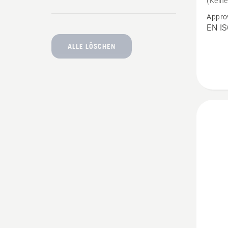
(Kein
Extrem
Appro
Arbor
EN IS
Schnit
ALLE LÖSCHEN
anzeig