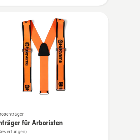
hosenträger
träger für Arboristen
Bewertungen)
äger