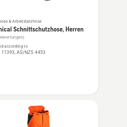
hose & Arbeitslatzhose
ical Schnittschutzhose, Herren
Bewertungen)
l
d according to
chutzhose,
 11393, AS/NZS 4453
n