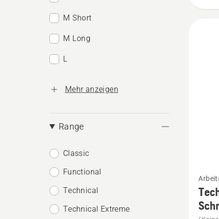
M Short
M Long
L
Mehr anzeigen
Range
Classic
Mehr
Functional
Arbeit
Details
Tech
Technical
zu
Schn
Technical Extreme
Techni