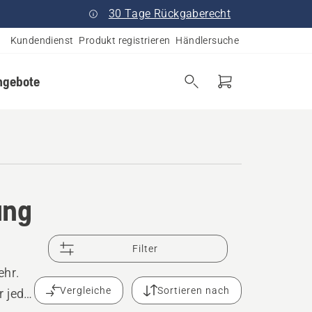
30 Tage Rückgaberecht
Kundendienst
Produkt registrieren
Händlersuche
ngebote
ung
Filter
ehr.
Vergleiche
Sortieren nach
r jede