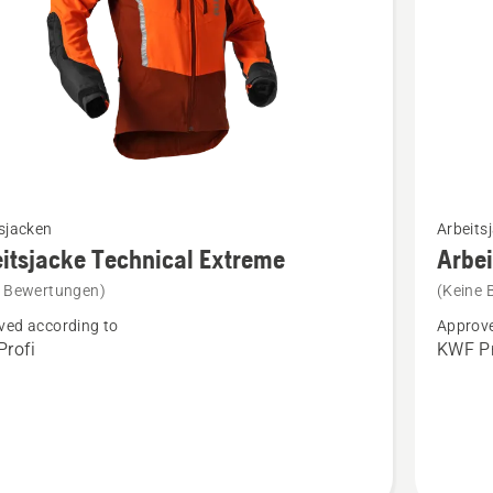
Mehr
sjacken
Arbeits
Details
itsjacke Technical Extreme
Arbe
zu
e Bewertungen)
(Keine 
jacke
Arbeitsj
ved according to
Approve
cal
Technica
rofi
KWF Pr
e
Extreme
en
Damen
anzeige