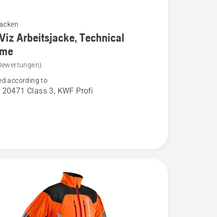
jacken
Viz Arbeitsjacke, Technical
eme
Bewertungen)
d according to
acke,
 20471 Class 3, KWF Profi
l
n