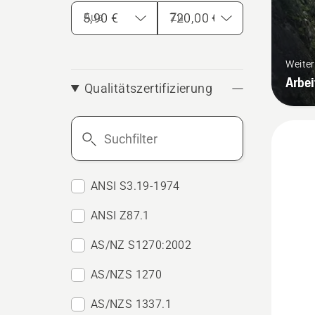
Aus
Zu
Weite
Arbei
Qualitätszertifizierung
Suchfilter
ANSI S3.19-1974
ANSI Z87.1
AS/NZ S1270:2002
AS/NZS 1270
AS/NZS 1337.1