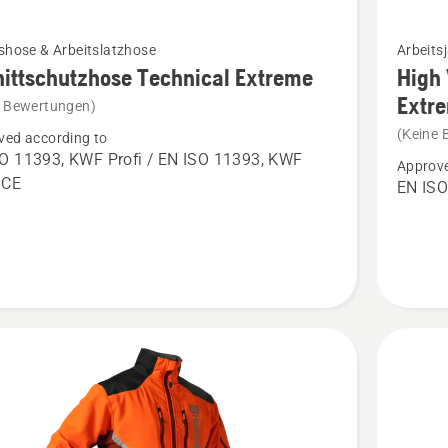
Mehr
shose & Arbeitslatzhose
Arbeits
Details
ittschutzhose Technical Extreme
High 
zu
Extr
e Bewertungen)
tschutzhose
High
(Keine 
ved according to
cal
Viz
O 11393, KWF Profi / EN ISO 11393, KWF
Approve
e
Arbeitsj
, CE
EN ISO
en
Technica
Extreme
anzeige