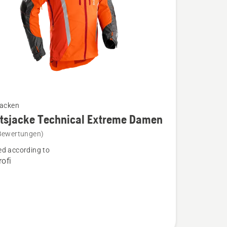
jacken
itsjacke Technical Extreme Damen
Bewertungen)
acke
d according to
l
ofi
n