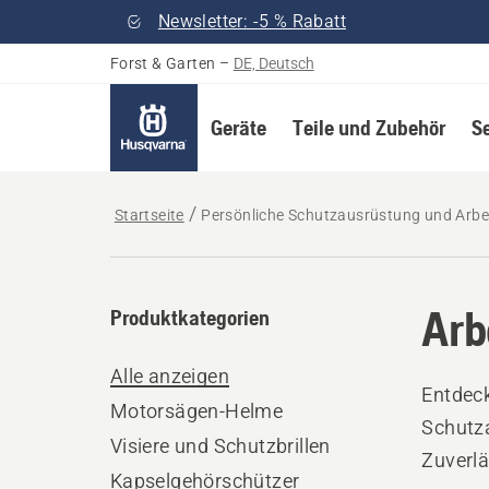
Newsletter: -5 % Rabatt
Forst & Garten
–
DE, Deutsch
Geräte
Teile und Zubehör
S
Startseite
Persönliche Schutzausrüstung und Arbe
Arb
Produktkategorien
Alle anzeigen
Entdeck
Motorsägen-Helme
Schutz
Visiere und Schutzbrillen
Zuverlä
Kapselgehörschützer