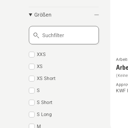
Größen
Suchfilter
Mehr
XXS
Arbeit
Details
Arbe
XS
zu
(Kein
XS Short
Arbeits
Appro
Techni
S
KWF P
Extrem
S Short
anzeig
S Long
M