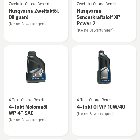
Zweitakt-Öl und Benzin
Zweitakt-Öl und Benzin
Details
Details
Husqvarna Zweitaktöl,
Husqvarna
zu
zu
Oil guard
Sonderkraftstoff XP
Husqvarna
Husqvarna
Power 2
(Keine Bewertungen)
Zweitaktöl,
Sonderkraftstoff
(Keine Bewertungen)
Oil
XP
guard
Power
anzeigen
2
anzeigen
Mehr
Mehr
4-Takt-Öl und Benzin
4-Takt-Öl und Benzin
Details
Details
4-Takt Motorenöl
4-Takt Öl WP 10W/40
zu
zu
WP 4T SAE
(Keine Bewertungen)
4-
4-
(Keine Bewertungen)
Takt
Takt
Motorenöl
Öl
WP 4T
WP 10W/40