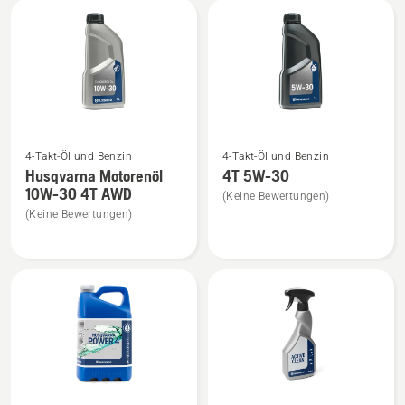
SAE
anzeigen
anzeigen
Mehr
Mehr
4-Takt-Öl und Benzin
4-Takt-Öl und Benzin
Details
Details
Husqvarna Motorenöl
4T 5W-30
zu
zu
10W-30 4T AWD
(Keine Bewertungen)
Husqvarna
4T
(Keine Bewertungen)
Motorenöl
5W-
10W-
30
30
anzeigen
4T
AWD
anzeigen