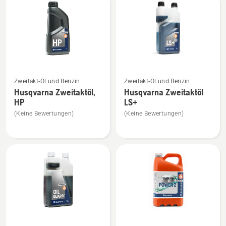
Produkte
Mehr
Mehr
Zweitakt-Öl und Benzin
Zweitakt-Öl und Benzin
Details
Details
Husqvarna Zweitaktöl,
Husqvarna Zweitaktöl
zu
zu
HP
LS+
Husqvarna
Husqvarna
(Keine Bewertungen)
(Keine Bewertungen)
Zweitaktöl,
Zweitaktöl
HP
LS+
anzeigen
anzeigen
Mehr
Mehr