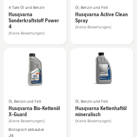
Mehr
Mehr
4-Takt-Öl und Benzin
Öl, Benzin und Fett
Details
Details
Husqvarna
Husqvarna Active Clean
zu
zu
Sonderkraftstoff Power
Spray
Husqvarna
Husqvarna
4
(Keine Bewertungen)
Sonderkraftstoff
Active
(Keine Bewertungen)
Power
Clean
4
Spray
anzeigen
anzeigen
Mehr
Mehr
Öl, Benzin und Fett
Öl, Benzin und Fett
Details
Details
Husqvarna Bio-Kettenöl
Husqvarna Kettenhaftöl
X-Guard
mineralisch
zu
zu
Husqvarna
Husqvarna
(Keine Bewertungen)
(Keine Bewertungen)
Bio-
Kettenhaftöl
Biologisch abbaubar
Ja
Kettenöl
mineralisch