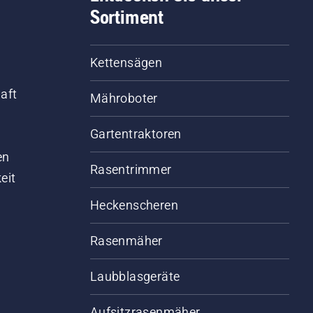
Sortiment
Kettensägen
aft
Mähroboter
Gartentraktoren
d
en
Rasentrimmer
eit
Heckenscheren
Rasenmäher
Laubblasgeräte
Aufsitzrasenmäher