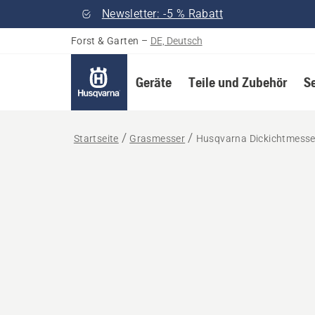
Newsletter: -5 % Rabatt
Forst & Garten
–
DE, Deutsch
Geräte
Teile und Zubehör
S
Startseite
Grasmesser
Husqvarna Dickichtmesser,