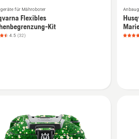
Mehr
geräte für Mähroboter
Anbauge
Details
varna Flexibles
Husq
zu
chenbegrenzung-Kit
Mari
rna
Husqvar
4.5
(32)
es
Automo
nbegrenzung-
Klebefol
Marienk
n,
anzeigen
tbewertung
Produkt
5
von
5