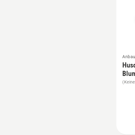
Mehr
Anbau
Details
Hus
zu
Blu
Husqva
(Kein
Autom
Klebefo
Blumen
anzeig