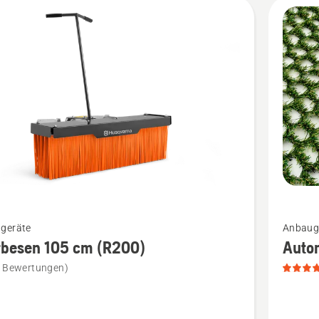
kte
Mehr
geräte
Anbauge
Details
rbesen 105 cm (R200)
Auto
zu
e Bewertungen)
sen
Automo
Hybrid-