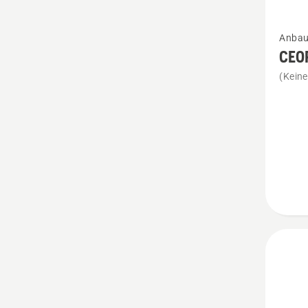
Mehr
Anbau
Details
CEOR
zu
(Kein
CEORA
Geländ
Kit
(2
St.)
anzeig