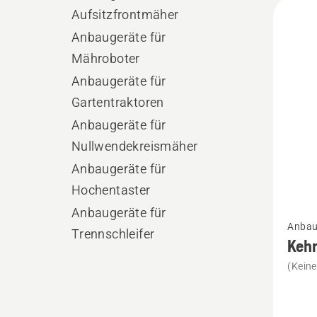
Alle
Aufsitzfrontmäher
Produ
Anbaugeräte für
Mähroboter
Anbaugeräte für
Gartentraktoren
Anbaugeräte für
Nullwendekreismäher
Anbaugeräte für
Hochentaster
Mehr
Anbaugeräte für
Anbau
Details
Trennschleifer
Keh
zu
(Kein
Kehrbe
105