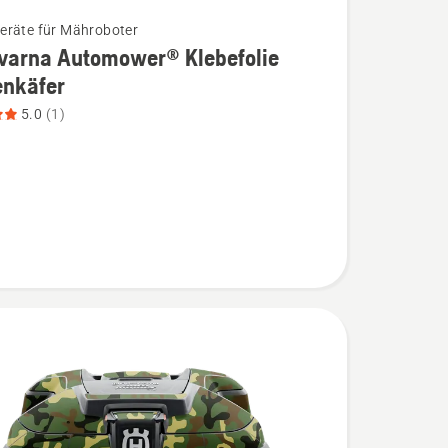
räte für Mähroboter
varna Automower® Klebefolie
enkäfer
na
5.0
(1)
wer®
ie
äfer
,
bewertung