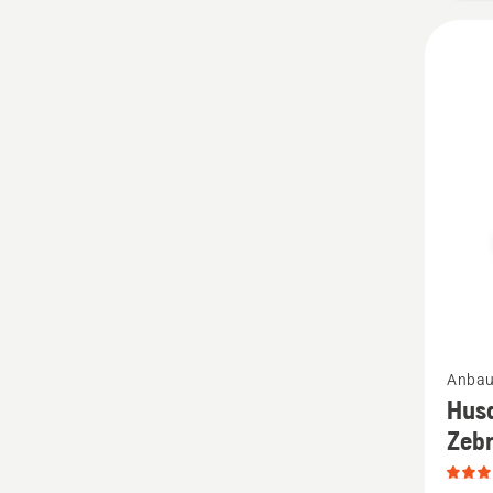
Mehr
Anbau
Details
Hus
zu
Zeb
Husqva
Autom