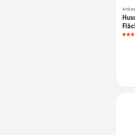
Mehr
Anbau
Details
Husq
zu
Flä
Husqva
Flexibl
Fläche
Kit
anzeige
Produk
4.5
von
5