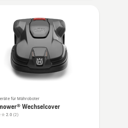
räte für Mähroboter
mower® Wechselcover
2.0
(2)
wer®
cover