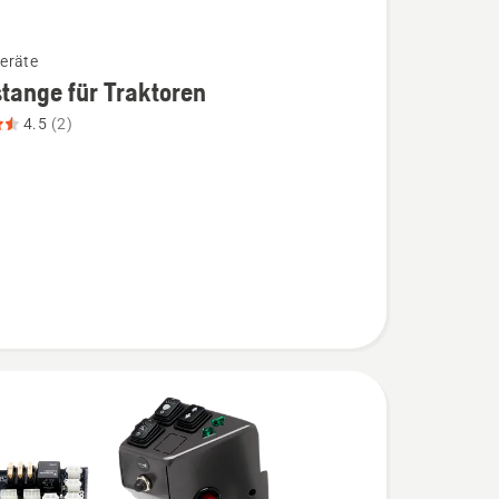
eräte
tange für Traktoren
4.5
(2)
nge
en
,
bewertung