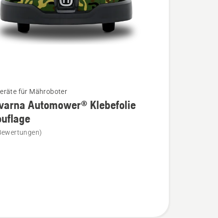
räte für Mähroboter
varna Automower® Klebefolie
uflage
na
Bewertungen)
wer®
ie
age
n