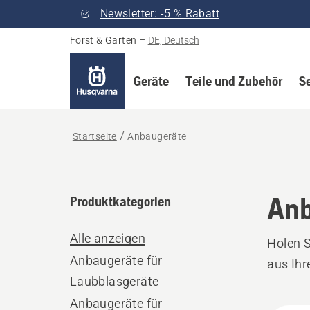
Newsletter: -5 % Rabatt
Forst & Garten
–
DE, Deutsch
Geräte
Teile und Zubehör
S
Startseite
Anbaugeräte
Anb
Produktkategorien
Alle anzeigen
Holen 
Anbaugeräte für
aus Ih
Laubblasgeräte
Anbaugeräte für