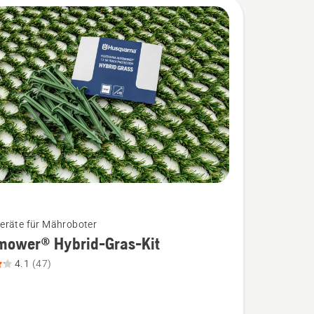
räte für Mähroboter
mower® Hybrid-Gras-Kit
4.1
(47)
wer®