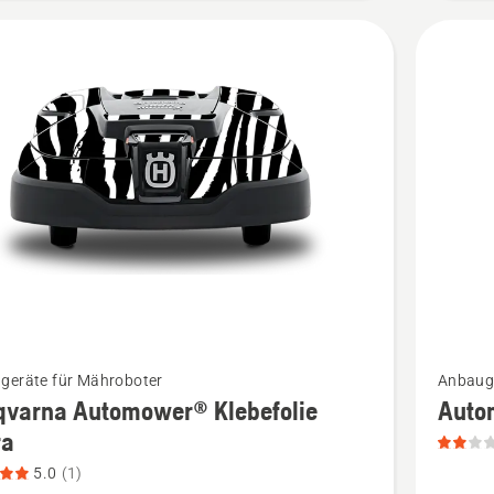
Mehr
geräte für Mähroboter
Anbauge
Details
qvarna Automower® Klebefolie
Auto
zu
ra
rna
Automo
5.0
(1)
ower®
Wechsel