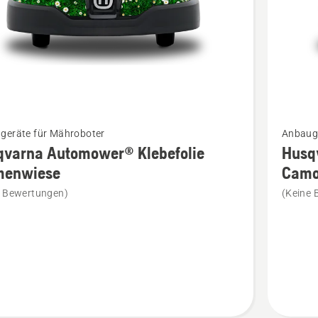
Mehr
geräte für Mähroboter
Anbauge
Details
qvarna Automower® Klebefolie
Husq
zu
menwiese
Camo
rna
Husqvar
e Bewertungen)
(Keine 
ower®
Automo
lie
Klebefol
wiese
Camoufl
en
anzeige