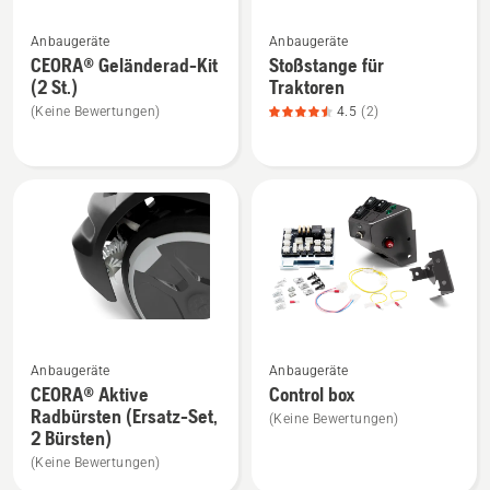
Mehr
Mehr
Anbaugeräte
Anbaugeräte
Details
Details
CEORA® Geländerad-Kit
Stoßstange für
zu
zu
(2 St.)
Traktoren
CEORA®
Stoßstange
(Keine Bewertungen)
4.5
(2)
Geländerad-
für
Kit
Traktoren
(2
anzeigen,
St.)
Produktbewertung
anzeigen
4.5
von
5
Mehr
Mehr
Anbaugeräte
Anbaugeräte
Details
Details
CEORA® Aktive
Control box
zu
zu
Radbürsten (Ersatz-Set,
(Keine Bewertungen)
CEORA®
Control
2 Bürsten)
Aktive
box
(Keine Bewertungen)
Radbürsten
anzeigen