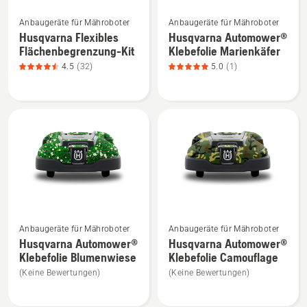
Mehr
Mehr
Anbaugeräte für Mähroboter
Anbaugeräte für Mähroboter
Details
Details
Husqvarna Flexibles
Husqvarna Automower®
zu
zu
Flächenbegrenzung-Kit
Klebefolie Marienkäfer
Husqvarna
Husqvarna
4.5
(32)
5.0
(1)
Flexibles
Automower®
Flächenbegrenzung-
Klebefolie
Kit
Marienkäfer
anzeigen,
anzeigen,
Produktbewertung
Produktbewertung
4.5
5
von
von
5
5
Mehr
Mehr
Anbaugeräte für Mähroboter
Anbaugeräte für Mähroboter
Details
Details
Husqvarna Automower®
Husqvarna Automower®
zu
zu
Klebefolie Blumenwiese
Klebefolie Camouflage
Husqvarna
Husqvarna
(Keine Bewertungen)
(Keine Bewertungen)
Automower®
Automower®
Klebefolie
Klebefolie