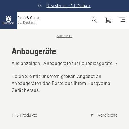
Newsletter: -5 % Rabatt
Forst & Garten
DE, Deutsch
Startseite
Anbaugeräte
Alle anzeigen
Anbaugeräte für Laubblasgeräte
Anbau
Holen Sie mit unserem großen Angebot an
Anbaugeräten das Beste aus Ihrem Husqvarna
Gerät heraus.
115 Produkte
Vergleiche