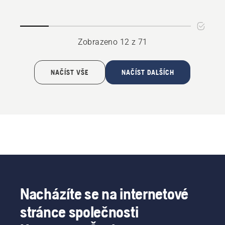
Xplorer,
šedá
unisex,
tmavošedá
Zobrazeno 12 z 71
NAČÍST VŠE
NAČÍST DALŠÍCH
Nacházíte se na internetové
stránce společnosti