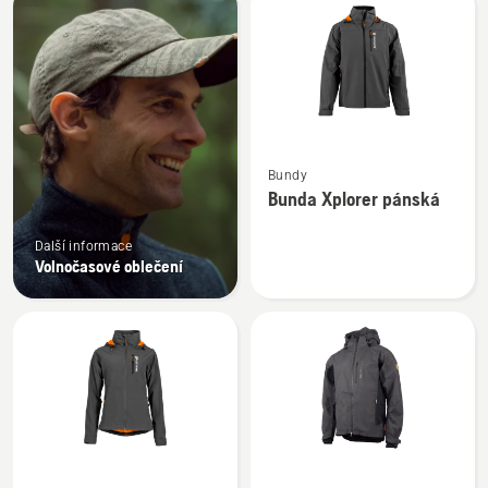
výrobky
Zobrazit
Bundy
více
Bunda Xplorer pánská
informací
o
Další informace
Bunda
Volnočasové oblečení
Xplorer
pánská
Zobrazit
Zobrazit