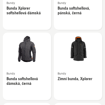
Bundy
Bundy
více
více
Bunda Xplorer
Bunda softshellová,
informací
informací
softshellová dámská
pánská, černá
o
o
Bunda
Bunda
Xplorer
softshellová,
softshellová
pánská,
dámská
černá
Zobrazit
Zobrazit
Bundy
Bundy
více
více
Bunda softshellová
Zimní bunda, Xplorer
informací
informací
dámská, černá
o
o
Bunda
Zimní
softshellová
bunda,
dámská,
Xplorer