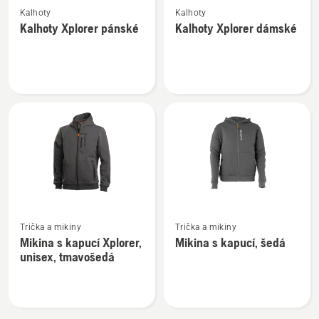
Kalhoty
Kalhoty
více
více
Kalhoty Xplorer pánské
Kalhoty Xplorer dámské
informací
informací
o
o
Kalhoty
Kalhoty
Xplorer
Xplorer
pánské
dámské
Zobrazit
Zobrazit
Trička a mikiny
Trička a mikiny
více
více
Mikina s kapucí Xplorer,
Mikina s kapucí, šedá
informací
informací
unisex, tmavošedá
o
o
Mikina
Mikina
s
s
kapucí
kapucí,