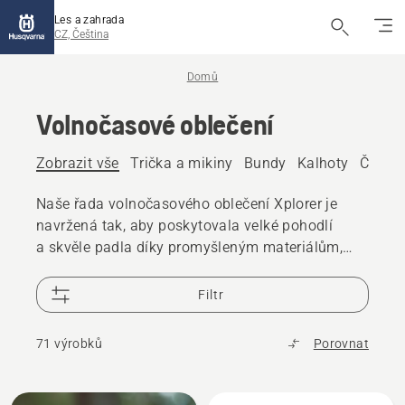
Les a zahrada
CZ, Čeština
Domů
Volnočasové oblečení
Zobrazit vše
Trička a mikiny
Bundy
Kalhoty
Čepice
Naše řada volnočasového oblečení Xplorer je
navržená tak, aby poskytovala velké pohodlí
a skvěle padla díky promyšleným materiálům,
které se přizpůsobují každému pohybu.
Filtr
71 výrobků
Porovnat
Všechny