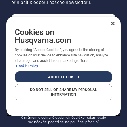
přihlásit k odběru našeho newsletteru.
SPOTŘEBITELSKÉ
Cookies on
Husqvarna.com
PROFESIONÁLNÍ
By clicking “Accept Cookies”, you agree to the storing of
cookies on your device to enhance site navigation, analyze
site usage, and assist in our marketing efforts.
Cookie Policy
ACCEPT COOKIES
DO NOT SELL OR SHARE MY PERSONAL
INFORMATION
© Husqvarna AB (publ). Všechna práva vyhrazena.
Zobrazené ceny jsou doporučené prodejní ceny s DPH.
Zásady používání souborů cookie
Smluvní podmínky
Oznámení o ochraně osobních údajů
Kontaktní údaje
Nahlašování podezření na porušení předpisů