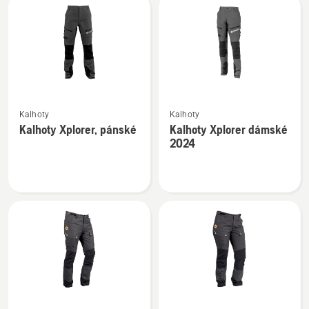
černá
Zobrazit
Zobrazit
Kalhoty
Kalhoty
více
více
Kalhoty Xplorer, pánské
Kalhoty Xplorer dámské
informací
informací
2024
o
o
Kalhoty
Kalhoty
Xplorer,
Xplorer
pánské
dámské
2024
Zobrazit
Zobrazit