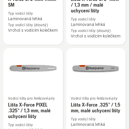
více
více
SM
/ 1,3 mm / malé
uchycení lišty
informací
informací
Typ vodicí lišty
o
o
Laminovaná lehká
Typ vodicí lišty
X-
Lišta
Laminovaná lehká
Typ vodící lišty (dlouhý)
Vrchol s vodícím kolečkem
Force
X-
Typ vodící lišty (dlouhý)
Vrchol s vodícím kolečkem
3/8"mini
Force
1.1mm
3/8"
SM
MINI
/
1,3
mm
/
malé
uchycení
Vodicí lišty pro řetězové pily
Vodicí lišty pro řetězové pily
lišty
Zobrazit
Zobrazit
Lišta X-Force PIXEL
Lišta X-Force .325" / 1,5
více
více
.325" / 1,3 mm, malé
mm, malé uchycení lišty
uchycení lišty
informací
informací
Typ vodicí lišty
o
o
Laminovaná lehká
Typ vodicí lišty