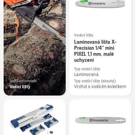
Vodicí lišty
Laminovaná lišta X-
Zobrazit
Precision 1/4” mini
více
PIXEL 1,1 mm, malé
informací
uchycení
o
Typ vodicí lišty
Laminovaná
Laminovaná
lišta
Další informace
Typ vodící lišty (dlouhý)
X-
Vodicí lišty
Vrchol s vodícím kolečkem
Precision
1/4”
mini
PIXEL
1,1
mm,