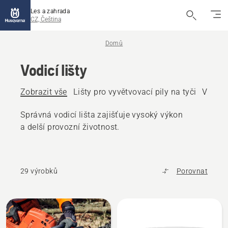
Les a zahrada
CZ, Čeština
Domů
Vodicí lišty
Zobrazit vše
Lišty pro vyvětvovací pily na tyči
Vodicí 
Správná vodicí lišta zajišťuje vysoký výkon
a delší provozní životnost.
29 výrobků
Porovnat
Všechny
výrobky