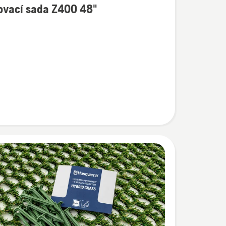
ovací sada Z400 48"
í
cí