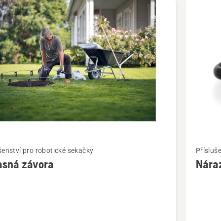
t
Zobrazit
šenství pro robotické sekačky
Přísluš
více
asná závora
Nára
cí
informac
o
ná
Nárazní