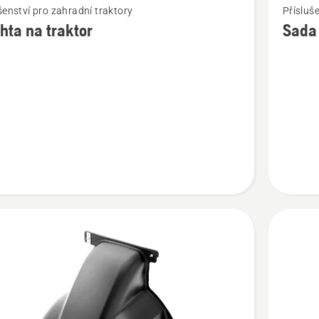
šenství pro zahradní traktory
Přísluše
více
hta na traktor
Sada
cí
informac
o
a
Sada
ochrann
plechů