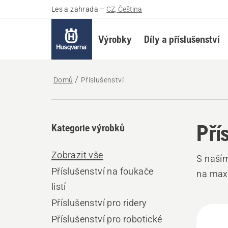
Les a zahrada
–
CZ, Čeština
Výrobky
Díly a příslušenství
Domů
Příslušenství
Pří
Kategorie výrobků
Zobrazit vše
S naším
Příslušenství na foukače
na ma
listí
Příslušenství pro ridery
Všec
Příslušenství pro robotické