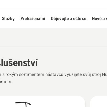
Služby
Profesionální
Objevujte a učte se
Nové a 
slušenství
 širokým sortimentem nástavců využijete svůj stroj 
ximum.
hny