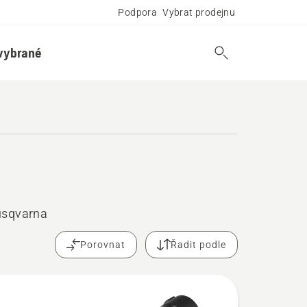
Podpora
Vybrat prodejnu
vybrané
Husqvarna
Porovnat
Řadit podle