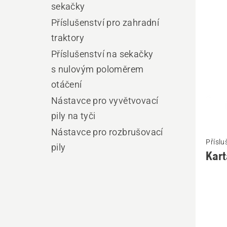
výro
sekačky
Příslušenství pro zahradní
traktory
Příslušenství na sekačky
s nulovým poloměrem
otáčení
Nástavce pro vyvětvovací
pily na tyči
Zobrazi
Nástavce pro rozbrušovací
Příslu
více
pily
Kart
informa
o
Kartáč
základn
-