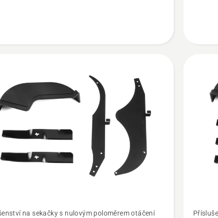
t
Zobrazit
šenství na sekačky s nulovým poloměrem otáčení
Přísluš
více