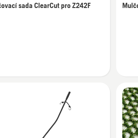
ovací sada ClearCut pro Z242F
Mulč
cí
informac
o
ací
Mulčova
sada
ut
Z400
48"