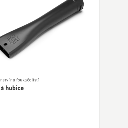
nství na foukače listí
há hubice
í