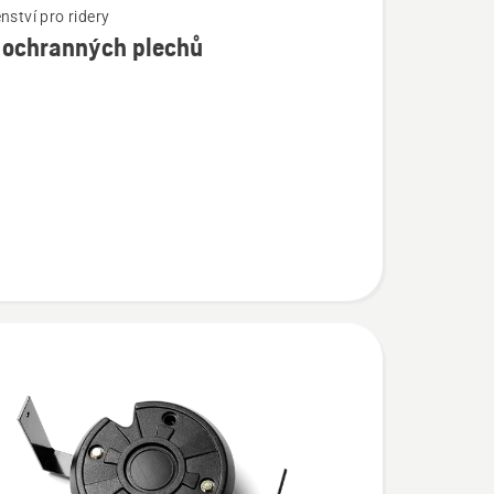
nství pro ridery
 ochranných plechů
í
ých