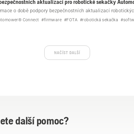
bezpečnostních aktualizací pro robotické sekačky Auto
ormace o době podpory bezpečnostních aktualizací robotický
porujících technologii FOTA (Firmware Over The Air)
utomower® Connect
#firmware
#FOTA
#robotická sekačka
#soft
NAČÍST DALŠÍ
ete další pomoc?