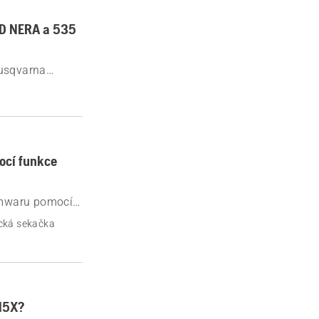
WD NERA a 535
Husqvarna
ocí funkce
rmwaru pomocí
cká sekačka
415X?