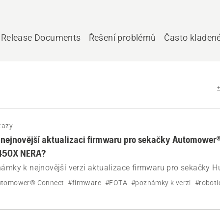
Release Documents
Řešení problémů
Často kladen
tazy
v nejnovější aktualizaci firmwaru pro sekačky Automower
450X NERA?
námky k nejnovější verzi aktualizace firmwaru pro sekačky 
0 NERA, 430X NERA a 450X NERA.
utomower® Connect
#firmware
#FOTA
#poznámky k verzi
#roboti