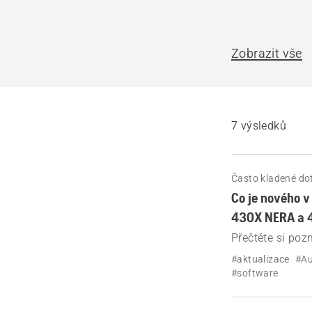
pomoci?
Zobrazit vše
7 výsledků
Často kladené do
Co je nového 
430X NERA a 
Přečtěte si poz
Automower® 32
#aktualizace
#A
#software