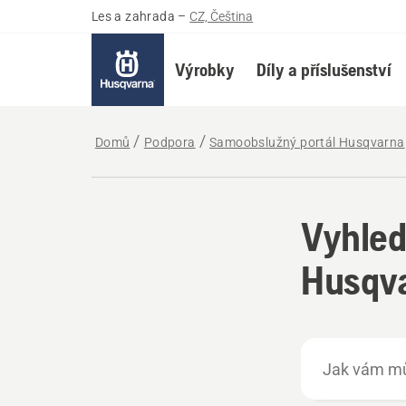
Les a zahrada
–
CZ, Čeština
Výrobky
Díly a příslušenství
Domů
Podpora
Samoobslužný portál Husqvarna
Vyhled
Husqva
Jak
vám
můžeme