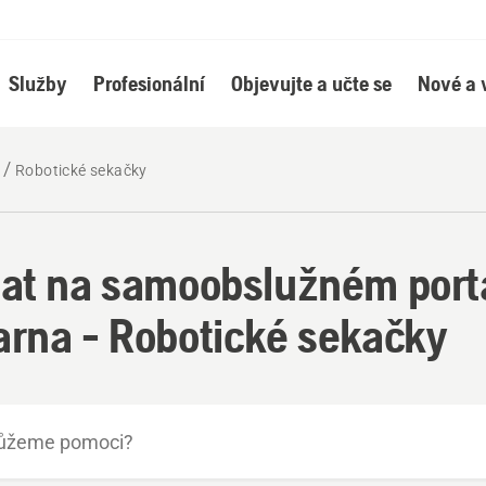
Služby
Profesionální
Objevujte a učte se
Nové a 
Robotické sekačky
at na samoobslužném port
rna - Robotické sekačky