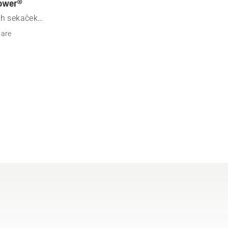
mower®
ch sekaček
ware