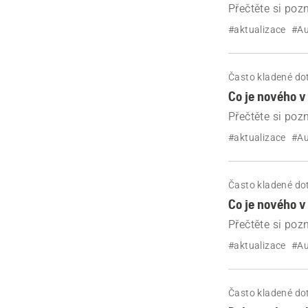
Přečtěte si po
405X a 415X.
#aktualizace
#A
Často kladené do
Co je nového 
Přečtěte si poz
Automower® 4
#aktualizace
#A
Často kladené do
Co je nového 
Přečtěte si poz
Automower® As
#aktualizace
#A
Často kladené do