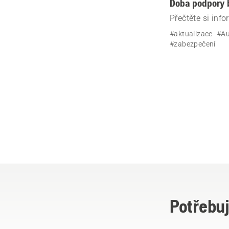
Doba podpory 
Přečtěte si inf
Automower® pod
#aktualizace
#A
#zabezpečení
Potřebuj