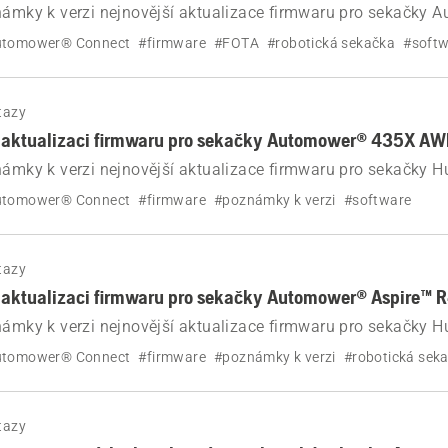
známky k verzi nejnovější aktualizace firmwaru pro sekačky
utomower® Connect
#firmware
#FOTA
#robotická sekačka
#soft
tazy
v aktualizaci firmwaru pro sekačky Automower® 435X A
námky k verzi nejnovější aktualizace firmwaru pro sekačky 
35X AWD a 535 AWD.
utomower® Connect
#firmware
#poznámky k verzi
#software
tazy
v aktualizaci firmwaru pro sekačky Automower® Aspire™ 
námky k verzi nejnovější aktualizace firmwaru pro sekačky 
pire™ R4.
utomower® Connect
#firmware
#poznámky k verzi
#robotická sek
tazy