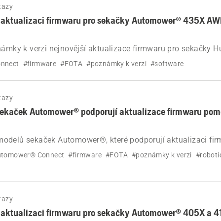
tazy
v aktualizaci firmwaru pro sekačky Automower® 435X A
námky k verzi nejnovější aktualizace firmwaru pro sekačky 
35X AWD NERA a 535 AWD EPOS®.
nnect
#firmware
#FOTA
#poznámky k verzi
#software
tazy
sekaček Automower® podporují aktualizace firmwaru pom
odelů sekaček Automower®, které podporují aktualizaci fi
TA (bezdrátová aktualizace firmwaru).
utomower® Connect
#firmware
#FOTA
#poznámky k verzi
#roboti
tazy
v aktualizaci firmwaru pro sekačky Automower® 405X a 