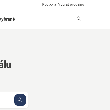
Podpora
Vybrat prodejnu
vybrané
álu