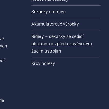
Sekačky na trávu
Akumulátorové výrobky
Ridery – sekačky se sedící
vé
obsluhou a vpředu zavěšeným
vých
žacím ústrojím
dí.
Křovinořezy
de