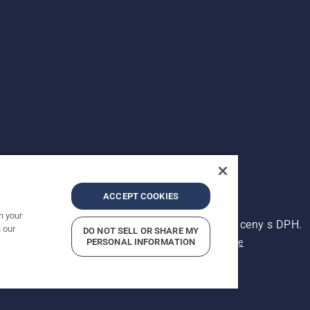
ACCEPT COOKIES
n your
ena. Zobrazené ceny jsou doporučené prodejní ceny s DPH.
 our
DO NOT SELL OR SHARE MY
Oznámení o ochraně osobních údajů
PERSONAL INFORMATION
Kontaktní údaje