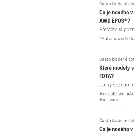
Často kladené do
Co je nového 
AWD EPOS®?
Přečtěte si poz
Automower® 4
#Automower® Co
Často kladené do
Které modely 
FOTA?
Úplný seznam m
technologie FO
#aktualizace
#A
#software
Často kladené do
Co je nového 