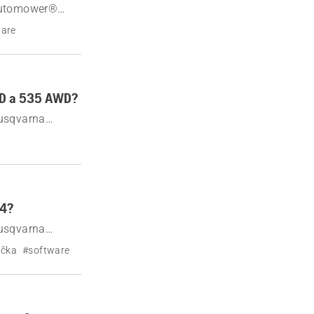
 Automower®
ware
WD a 535 AWD?
Husqvarna
R4?
Husqvarna
ačka
#software