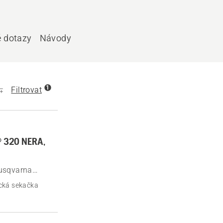
é dotazy
Návody
1
Filtrovat
® 320 NERA,
Husqvarna
cká sekačka