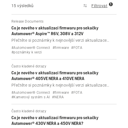
1
15 výsledků
Filtrovat
Release Documents
Co je nového v aktualizaci firmwaru pro sekačky
Automower® Aspire™ R6V, 308V a 312V
Přečtěte si poznámky k nejnovější verzi aktualizace
firmwaru pro sekačky Husqvarna Automower® Aspire™
#Automower® Connect
#firmware
#FOTA
R6V, 308V a 312V.
#poznámky k verzi
Často kladené dotazy
Co je nového v aktualizaci firmwaru pro sekačky
Automower® 405VE NERA a 410VE NERA
Přečtěte si poznámky k nejnovější verzi aktualizace
firmwaru pro sekačky Husqvarna Automower® 405VE
#Automower® Connect
#firmware
#FOTA
NERA a 410VE NERA
#Kamerový systém s AI
#NERA
Často kladené dotazy
Co je nového v aktualizaci firmwaru pro sekačky
Automower® 430V NERA a 450V NERA?