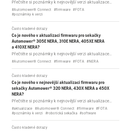
Přečtěte si poznámky k nejnovější verzi aktualizace
firmwaru pro sekačky Husqvarna Automower® 430V
#Automower® Connect
#firmware
#FOTA
NERA a 450V NERA.
#poznámky k verzi
Často kladené dotazy
Co je nového v aktualizaci firmwaru pro sekačky
Automower® 305E NERA, 310E NERA, 405XE NERA
a 410XE NERA?
Přečtěte si poznámky k nejnovější verzi aktualizace
firmwaru pro sekačky Husqvarna Automower® 305E
#Automower® Connect
#firmware
#FOTA
#NERA
NERA, 310E NERA, 405XE NERA a 410XE NERA
Často kladené dotazy
Co je nového v nejnovější aktualizaci firmwaru pro
sekačky Automower® 320 NERA, 430X NERA a 450X
NERA?
Přečtěte si poznámky k nejnovější verzi aktualizace
firmwaru pro sekačky Husqvarna Automower® 320
#aktualizace
#Automower® Connect
#firmware
#FOTA
NERA, 430X NERA a 450X NERA.
#poznámky k verzi
#robotická sekačka
#software
Často kladené dotazy