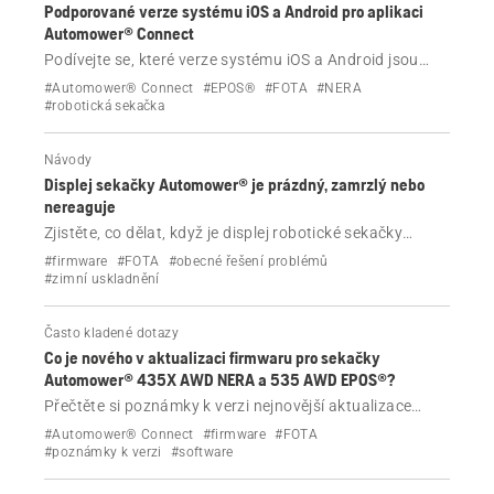
Podporované verze systému iOS a Android pro aplikaci
Automower® Connect
Podívejte se, které verze systému iOS a Android jsou
podporovány aplikací Automower® Connect, proč je
#Automower® Connect
#EPOS®
#FOTA
#NERA
důležité aktualizovat zařízení a jaký je dopad používání
#robotická sekačka
starších verzí.
Návody
Displej sekačky Automower® je prázdný, zamrzlý nebo
nereaguje
Zjistěte, co dělat, když je displej robotické sekačky
Automower® černý, prázdný, zamrzlý nebo
#firmware
#FOTA
#obecné řešení problémů
zablokovaný na obrazovce aktualizace firmwaru.
#zimní uskladnění
Obsahuje postup pro všechny modely a doporučení, kdy
kontaktovat prodejce.
Často kladené dotazy
Co je nového v aktualizaci firmwaru pro sekačky
Automower® 435X AWD NERA a 535 AWD EPOS®?
Přečtěte si poznámky k verzi nejnovější aktualizace
firmwaru pro sekačky Husqvarna Automower® 435X
#Automower® Connect
#firmware
#FOTA
AWD NERA a 535 AWD EPOS®.
#poznámky k verzi
#software