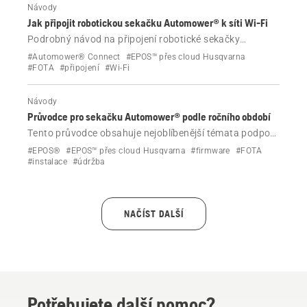
Návody
Jak připojit robotickou sekačku Automower® k síti Wi-Fi
Podrobný návod na připojení robotické sekačky
Automower® k síti Wi-Fi. Obsahuje požadavky, pokyny
#Automower® Connect
#EPOS™ přes cloud Husqvarna
k nastavení a tipy ohledně dobrého pokrytí.
#FOTA
#připojení
#Wi-Fi
Návody
Průvodce pro sekačku Automower® podle ročního období
Tento průvodce obsahuje nejoblíbenější témata podpory
sekaček Automower® pro každé roční období, od
#EPOS®
#EPOS™ přes cloud Husqvarna
#firmware
#FOTA
přípravy na jaro až po zimní uskladnění. Přečtěte si naše
#instalace
#údržba
odborné rady týkající se instalací EPOS™ bez vodičů,
instalací s ohraničujícím vodičem, tipů pro péči
o akumulátor, chytrých funkcí aplikace Automower
NAČÍST DALŠÍ
Connect a mnoha dalších oblastí.
Potřebujete další pomoc?