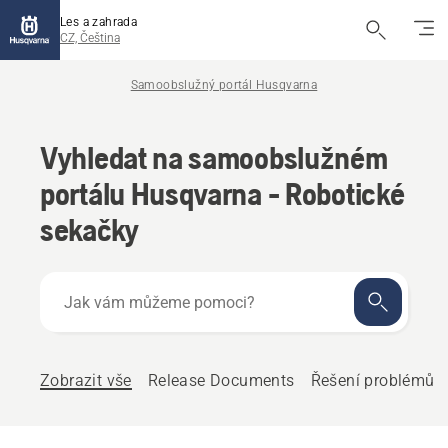
Les a zahrada
CZ, Čeština
Samoobslužný portál Husqvarna
Vyhledat na samoobslužném
portálu Husqvarna - Robotické
sekačky
Jak
vám
můžeme
pomoci?
Zobrazit vše
Release Documents
Řešení problémů