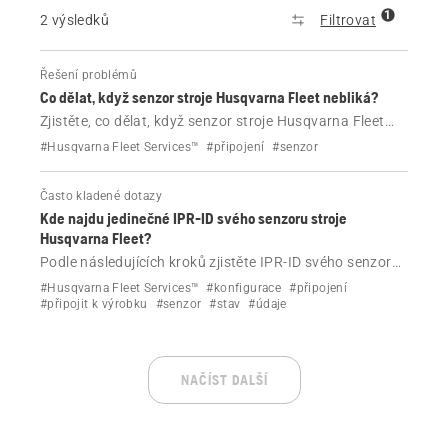
1
2 výsledků
Filtrovat
Řešení problémů
Co dělat, když senzor stroje Husqvarna Fleet nebliká?
Zjistěte, co dělat, když senzor stroje Husqvarna Fleet
během instalace nebo řešení problémů nebliká.
#Husqvarna Fleet Services™
#připojení
#senzor
Často kladené dotazy
Kde najdu jedinečné IPR-ID svého senzoru stroje
Husqvarna Fleet?
Podle následujících kroků zjistěte IPR-ID svého senzoru
stroje Husqvarna Fleet.
#Husqvarna Fleet Services™
#konfigurace
#připojení
#připojit k výrobku
#senzor
#stav
#údaje
NAČÍST DALŠÍ