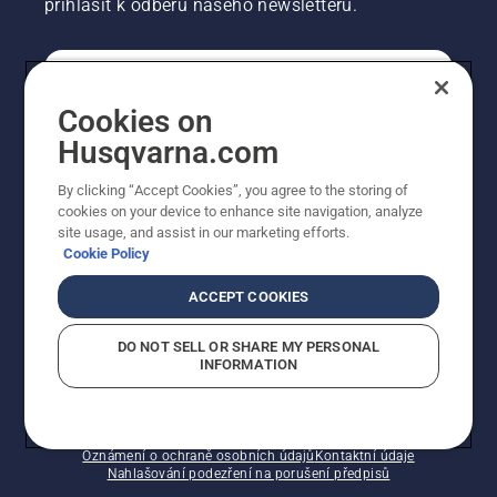
přihlásit k odběru našeho newsletteru.
SPOTŘEBITELSKÉ
Cookies on
Husqvarna.com
PROFESIONÁLNÍ
By clicking “Accept Cookies”, you agree to the storing of
cookies on your device to enhance site navigation, analyze
site usage, and assist in our marketing efforts.
Cookie Policy
ACCEPT COOKIES
DO NOT SELL OR SHARE MY PERSONAL
INFORMATION
© Husqvarna AB (publ). Všechna práva vyhrazena.
Zobrazené ceny jsou doporučené prodejní ceny s DPH.
Zásady používání souborů cookie
Smluvní podmínky
Oznámení o ochraně osobních údajů
Kontaktní údaje
Nahlašování podezření na porušení předpisů