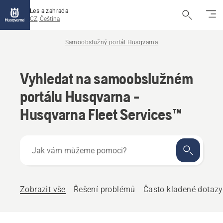
Les a zahrada
CZ, Čeština
Samoobslužný portál Husqvarna
Vyhledat na samoobslužném
portálu Husqvarna -
Husqvarna Fleet Services™
Jak
vám
můžeme
pomoci?
Zobrazit vše
Řešení problémů
Často kladené dotazy