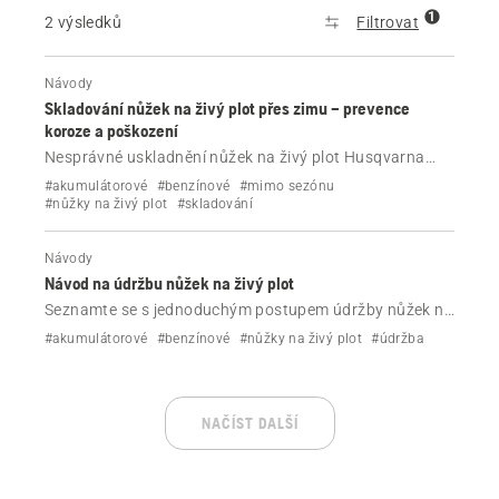
1
2 výsledků
Filtrovat
Návody
Skladování nůžek na živý plot přes zimu – prevence
koroze a poškození
Nesprávné uskladnění nůžek na živý plot Husqvarna
může způsobit vznik rzi, poškození akumulátoru
#akumulátorové
#benzínové
#mimo sezónu
a problémy s motorem. Postupujte podle těchto
#nůžky na živý plot
#skladování
jednoduchých kroků, abyste je ochránili přes zimu.
Návody
Návod na údržbu nůžek na živý plot
Seznamte se s jednoduchým postupem údržby nůžek na
živý plot Husqvarna. Čistěte, promazávejte a prohlížejte
#akumulátorové
#benzínové
#nůžky na živý plot
#údržba
důležité díly, abyste zachovali vysoký výkon
a prodloužili životnost nástroje.
NAČÍST DALŠÍ