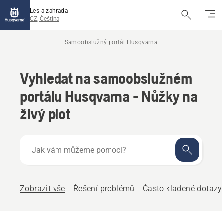
Les a zahrada
CZ, Čeština
Samoobslužný portál Husqvarna
Vyhledat na samoobslužném
portálu Husqvarna - Nůžky na
živý plot
Jak
vám
můžeme
pomoci?
Zobrazit vše
Řešení problémů
Často kladené dotazy