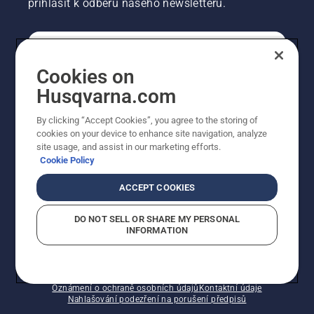
přihlásit k odběru našeho newsletteru.
SPOTŘEBITELSKÉ
Cookies on
Husqvarna.com
PROFESIONÁLNÍ
By clicking “Accept Cookies”, you agree to the storing of
cookies on your device to enhance site navigation, analyze
site usage, and assist in our marketing efforts.
Cookie Policy
ACCEPT COOKIES
DO NOT SELL OR SHARE MY PERSONAL
INFORMATION
© Husqvarna AB (publ). Všechna práva vyhrazena.
Zobrazené ceny jsou doporučené prodejní ceny s DPH.
Zásady používání souborů cookie
Smluvní podmínky
Oznámení o ochraně osobních údajů
Kontaktní údaje
Nahlašování podezření na porušení předpisů