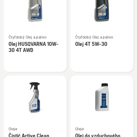
Zobrazit
Zobrazit
Čtyřdobý Olej a palivo
Čtyřdobý Olej a palivo
více
více
Olej HUSQVARNA 10W-
Olej 4T 5W-30
informací
informací
30 4T AWD
o
o
Olej
Olej
HUSQVARNA
4T
10W-
5W-
30
30
4T
AWD
Zobrazit
Zobrazit
Oleje
Oleje
více
více
Čistič Active Clean
Olej do vzduchového