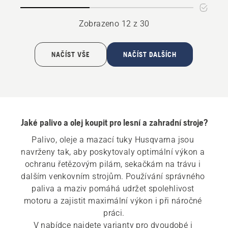
lišty
na
a
mazání
Zobrazeno 12 z 30
řetězu
řetězu
NAČÍST VŠE
NAČÍST DALŠÍCH
Jaké palivo a olej koupit pro lesní a zahradní stroje?
Palivo, oleje a mazací tuky Husqvarna jsou 
navrženy tak, aby poskytovaly optimální výkon a 
ochranu řetězovým pilám, sekačkám na trávu i 
dalším venkovním strojům. Používání správného 
paliva a maziv pomáhá udržet spolehlivost 
motoru a zajistit maximální výkon i při náročné 
práci.

V nabídce najdete varianty pro dvoudobé i 