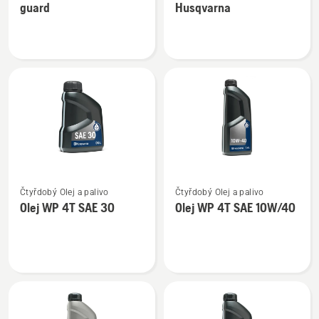
guard
Husqvarna
o
o
Dvoutaktní
Olej
olej
2-
Oil
T
guard
XP®
BIO
SYNTH
Husqvarna
Zobrazit
Zobrazit
Čtyřdobý Olej a palivo
Čtyřdobý Olej a palivo
více
více
Olej WP 4T SAE 30
Olej WP 4T SAE 10W/40
informací
informací
o
o
Olej
Olej
WP 4T
WP 4T
SAE 30
SAE 10W/40