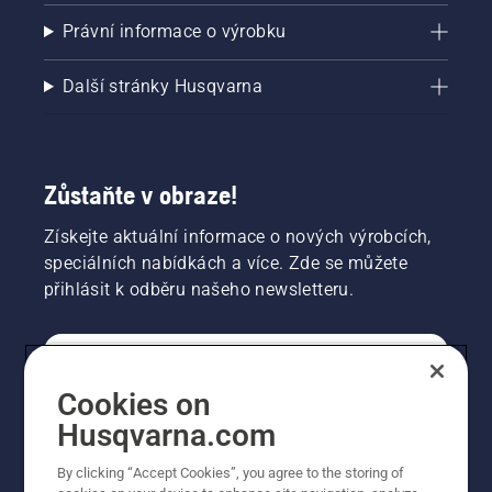
Právní informace o výrobku
Další stránky Husqvarna
Zůstaňte v obraze!
Získejte aktuální informace o nových výrobcích,
speciálních nabídkách a více. Zde se můžete
přihlásit k odběru našeho newsletteru.
SPOTŘEBITELSKÉ
Cookies on
Husqvarna.com
PROFESIONÁLNÍ
By clicking “Accept Cookies”, you agree to the storing of