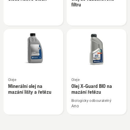
informací
informací
filtru
o
o
Čistič
Olej
Active
do
Clean
vzduchového
filtru
Zobrazit
Zobrazit
Oleje
Oleje
více
více
Minerální olej na
Olej X-Guard BIO na
informací
informací
mazání lišty a řetězu
mazání řetězu
o
o
Biologicky odbouratelný
Minerální
Olej
Ano
olej
X-
na
Guard
mazání
BIO