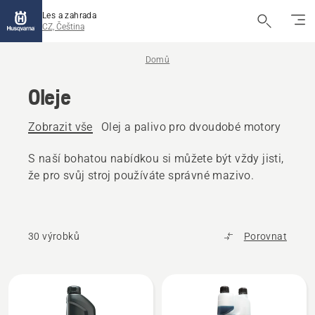
Les a zahrada
CZ, Čeština
Domů
Oleje
Zobrazit vše
Olej a palivo pro dvoudobé motory
Čtyř
S naší bohatou nabídkou si můžete být vždy jisti,
že pro svůj stroj používáte správné mazivo.
30 výrobků
Porovnat
Všechny
výrobky