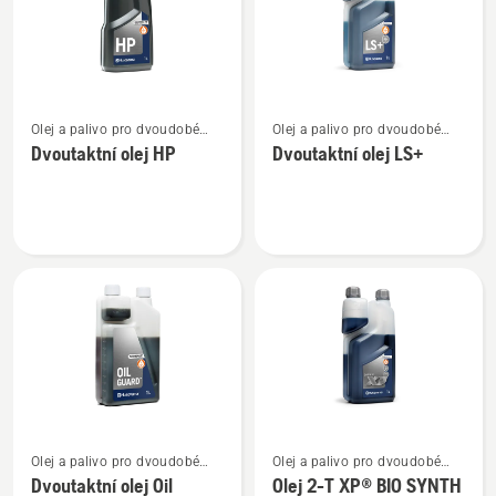
Zobrazit
Zobrazit
Olej a palivo pro dvoudobé
Olej a palivo pro dvoudobé
více
více
motory
motory
Dvoutaktní olej HP
Dvoutaktní olej LS+
informací
informací
o
o
Dvoutaktní
Dvoutaktní
olej
olej
HP
LS+
Zobrazit
Zobrazit
Olej a palivo pro dvoudobé
Olej a palivo pro dvoudobé
více
více
motory
motory
Dvoutaktní olej Oil
Olej 2-T XP® BIO SYNTH
informací
informací