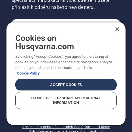
speciálních nabídkách a více. Zde se můžete
přihlásit k odběru našeho newsletteru.
SPOTŘEBITELSKÉ
Cookies on
Husqvarna.com
PROFESIONÁLNÍ
By clicking “Accept Cookies”, you agree to the storing of
cookies on your device to enhance site navigation, analyze
site usage, and assist in our marketing efforts.
Cookie Policy
ACCEPT COOKIES
DO NOT SELL OR SHARE MY PERSONAL
INFORMATION
© Husqvarna AB (publ). Všechna práva vyhrazena.
Zobrazené ceny jsou doporučené prodejní ceny s DPH.
Zásady používání souborů cookie
Smluvní podmínky
Oznámení o ochraně osobních údajů
Kontaktní údaje
Nahlašování podezření na porušení předpisů