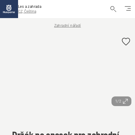
Les a zahrada
CZ, Čeština
Zahradní nářadí
1/2
Držák na opasek pro zahradní