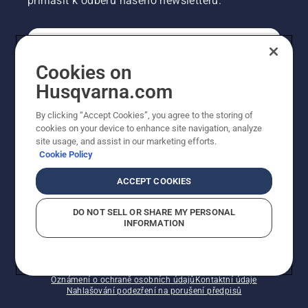
přihlásit k odběru našeho newsletteru.
SPOTŘEBITELSKÉ
Cookies on
Husqvarna.com
PROFESIONÁLNÍ
By clicking “Accept Cookies”, you agree to the storing of
cookies on your device to enhance site navigation, analyze
site usage, and assist in our marketing efforts.
Cookie Policy
ACCEPT COOKIES
DO NOT SELL OR SHARE MY PERSONAL
INFORMATION
© Husqvarna AB (publ). Všechna práva vyhrazena.
Zobrazené ceny jsou doporučené prodejní ceny s DPH.
Zásady používání souborů cookie
Smluvní podmínky
Oznámení o ochraně osobních údajů
Kontaktní údaje
Nahlašování podezření na porušení předpisů