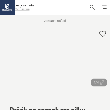
Les a zahrada
CZ, Čeština
Zahradní nářadí
1/4
Držák na opasek pro pilku