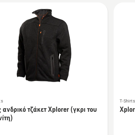
Δείτε
ts
T-Shirt
ότερες
περισσό
 ανδρικό τζάκετ Xplorer (γκρι του
Xplor
έρειες
λεπτομέ
νίτη)
για
το