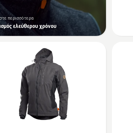
τζάκετ
Xplorer
στε περισσότερα
ισμός ελεύθερου χρόνου
Δείτε