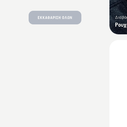
Διαβά
ΕΚΚΑΘΆΡΙΣΗ ΌΛΩΝ
Ρουχ
Δείτε