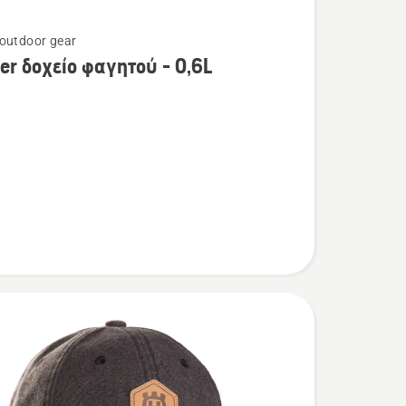
outdoor gear
τερες
er δοχείο φαγητού - 0,6L
ρειες
ύ