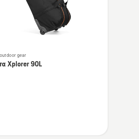
outdoor gear
τερες
τα Xplorer 90L
ρειες