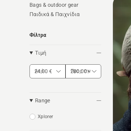
Bags & outdoor gear
τα
Παιδικά & Παιχνίδια
προϊ
Φίλτρα
Τιμή
Από
Προς την
Range
Xplorer