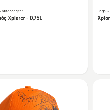
Δείτε
& outdoor gear
Bags & 
ότερες
περισσό
ός Xplorer - 0,75L
Xplor
έρειες
λεπτομέ
για
το
ς
Xplorer
δοχείο
φαγητο
-
0,6L