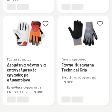
Λεπτά
Γάντια,
δερμάτινα
Technical
γάντια
Γάντια εργασίας
Γάντια εργασίας
Δείτε
Δείτε
Δερμάτινα γάντια για
Γάντια Husqvarna
περισσότερες
περισσότερες
επαγγελματικές
Technical Grip
εργασίες με
λεπτομέρειες
λεπτομέρειες
Εγκρίθηκε σύμφωνα με
αλυσοπρίονο
για
για
EN 388
το
το
Εγκρίθηκε σύμφωνα με
EN ISO 11393, EN 388
Δερμάτινα
Γάντια
γάντια
Husqvarna
για
Technical
επαγγελματικές
Grip