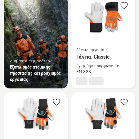
τα
προϊόντα
Δείτε
Γάντια εργασίας
περισσότερες
Γάντια, Classic
λεπτομέρειες
Διαβάστε περισσότερα
Εξοπλισμός ατομικής
Εγκρίθηκε σύμφωνα με
για
EN 388
προστασίας και ρουχισμός
το
εργασίας
Γάντια,
Classic