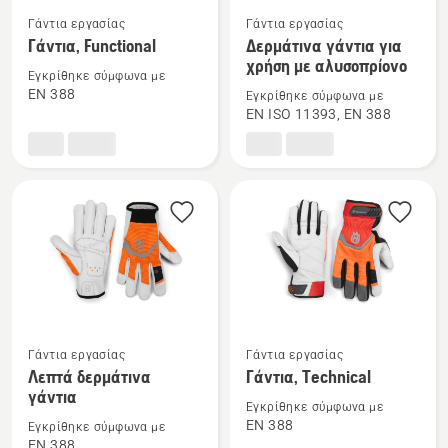
Δείτε
Δείτε
Γάντια εργασίας
Γάντια εργασίας
περισσότερες
περισσότερες
Γάντια, Functional
Δερμάτινα γάντια για
χρήση με αλυσοπρίονο
λεπτομέρειες
λεπτομέρειες
Εγκρίθηκε σύμφωνα με
για
για
EN 388
Εγκρίθηκε σύμφωνα με
το
το
EN ISO 11393, EN 388
Γάντια,
Δερμάτινα
Functional
γάντια
για
χρήση
με
αλυσοπρίονο
Δείτε
Δείτε
Γάντια εργασίας
Γάντια εργασίας
περισσότερες
περισσότερες
Λεπτά δερμάτινα
Γάντια, Technical
γάντια
λεπτομέρειες
λεπτομέρειες
Εγκρίθηκε σύμφωνα με
για
για
EN 388
Εγκρίθηκε σύμφωνα με
το
το
EN 388