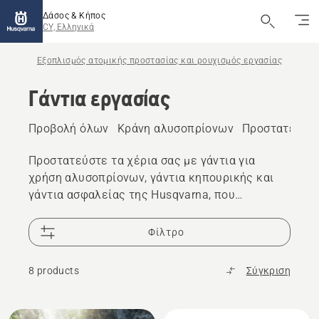
Δάσος & Κήπος
CY, Ελληνικά
Εξοπλισμός ατομικής προστασίας και ρουχισμός εργασίας
Γάντια εργασίας
Προβολή όλων
Κράνη αλυσοπρίονων
Προστατευτικ
Προστατεύστε τα χέρια σας με γάντια για
χρήση αλυσοπρίονων, γάντια κηπουρικής και
γάντια ασφαλείας της Husqvarna, που
συνδυάζουν προστασία, άνεση, και εξαιρετικό
κράτημα.
Φίλτρο
8 products
Σύγκριση
Όλα