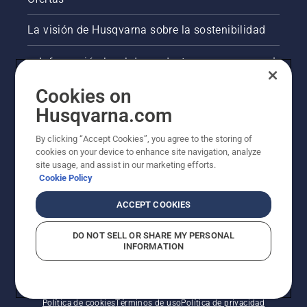
La visión de Husqvarna sobre la sostenibilidad
Información legal de productos
Cookies on
Otros sitios de Husqvarna
Husqvarna.com
AlertLine/Canal de Denúncias
By clicking “Accept Cookies”, you agree to the storing of
cookies on your device to enhance site navigation, analyze
site usage, and assist in our marketing efforts.
Cookie Policy
ACCEPT COOKIES
DO NOT SELL OR SHARE MY PERSONAL
INFORMATION
© Husqvarna AB (publ). Todos los derechos
reservados.
Política de cookies
Términos de uso
Política de privacidad