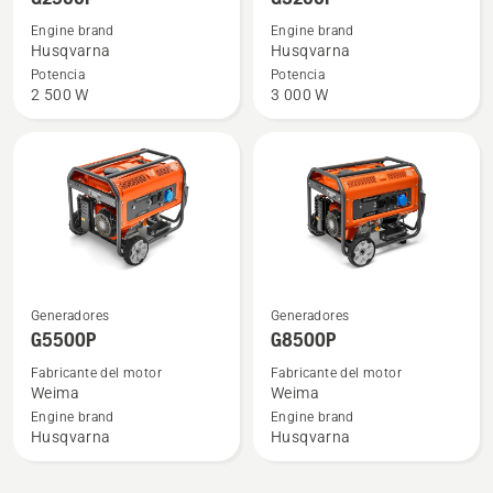
detalles
detalles
Engine brand
Engine brand
sobre
sobre
Husqvarna
Husqvarna
G2500P
G3200P
Potencia
Potencia
2 500 W
3 000 W
Ver
Ver
Generadores
Generadores
más
más
G5500P
G8500P
detalles
detalles
Fabricante del motor
Fabricante del motor
sobre
sobre
Weima
Weima
G5500P
G8500P
Engine brand
Engine brand
Husqvarna
Husqvarna