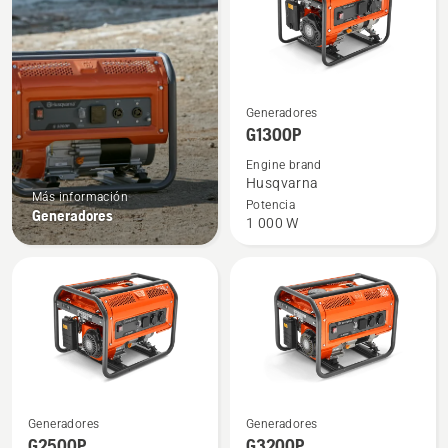
Ver
Generadores
más
G1300P
detalles
Engine brand
sobre
Husqvarna
Más información
G1300P
Potencia
Generadores
1 000 W
Ver
Ver
Generadores
Generadores
más
más
G2500P
G3200P