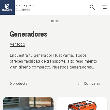
Bosque y jardín
CR, Español
Inicio
Generadores
Ver todo
Encuentra tu generador Husqvarna. Todos
ofrecen facilidad de transporte, alto rendimiento
y un diseño compacto. Nuestros generadores
están equipados con un panel de control intuitivo
y un gran depósito de combustible para
6 products
Comparar
garantizar un funcionamiento continuo y
duradero.
All
products