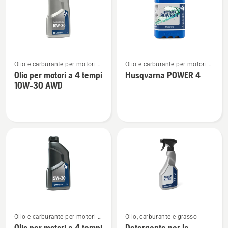
tempi
tempi
WP 4T
WP 4T
SAE 30
10W-
40
Vedi
Vedi
Olio e carburante per motori a
Olio e carburante per motori a
maggiori
maggiori
4 tempi
4 tempi
Olio per motori a 4 tempi
Husqvarna POWER 4
dettagli
dettagli
10W-30 AWD
su
su
Olio
Husqvarna
per
POWER
motori
4
a
4
tempi
10W-
30 AWD
Vedi
Vedi
Olio e carburante per motori a
Olio, carburante e grasso
maggiori
maggiori
4 tempi
Olio per motori a 4 tempi
Detergente per la