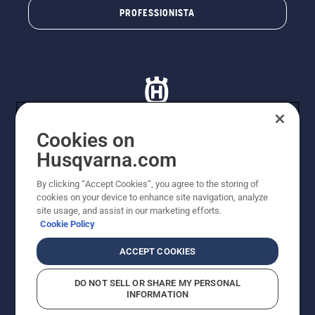
PROFESSIONISTA
Cookies on
Husqvarna.com
© Husqvarna AB (publ). Tutti i diritti riservati. I prezzi
proposti sono prezzi consigliati non vincolanti di
By clicking “Accept Cookies”, you agree to the storing of
Husqvarna Schweiz AG per i rivenditori specializzati
cookies on your device to enhance site navigation, analyze
aderenti all’iniziativa, prezzi in CHF comprensivi di IVA
site usage, and assist in our marketing efforts.
all’ 8,1% e TRA. Con riserva di modifica. Tutti i prezzi
Cookie Policy
indicati sono prezzi al dettaglio consigliati (IVA inclusa),
a meno che il prodotto non sia disponibile per l'acquisto
ACCEPT COOKIES
diretto.
Informativa sui cookie
Termini di utilizzo
DO NOT SELL OR SHARE MY PERSONAL
Informativa sulla privacy
Riferimenti
CGVF Negozio online
INFORMATION
Segnalazione di presunte violazioni