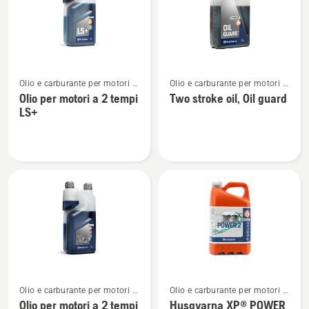
prodotti
Vedi
Vedi
Olio e carburante per motori a
Olio e carburante per motori a
maggiori
maggiori
2 tempi
2 tempi
Olio per motori a 2 tempi
Two stroke oil, Oil guard
dettagli
dettagli
LS+
su
su
Olio
Two
per
stroke
motori
oil,
a
Oil
2
guard
tempi
LS+
Vedi
Vedi
Olio e carburante per motori a
Olio e carburante per motori a
maggiori
maggiori
2 tempi
2 tempi
Olio per motori a 2 tempi
Husqvarna XP® POWER