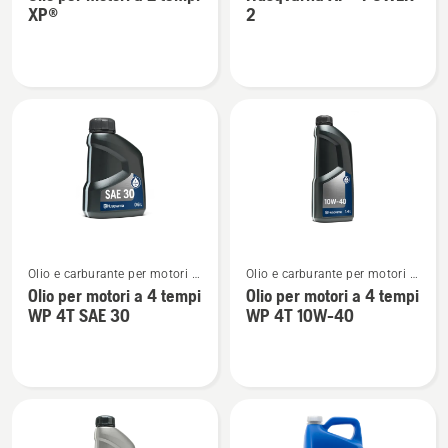
dettagli
dettagli
XP®
2
su
su
Olio
Husqvarna
per
XP®
motori
POWER
a
2
2
tempi
XP®
Vedi
Vedi
Olio e carburante per motori a
Olio e carburante per motori a
maggiori
maggiori
4 tempi
4 tempi
Olio per motori a 4 tempi
Olio per motori a 4 tempi
dettagli
dettagli
WP 4T SAE 30
WP 4T 10W-40
su
su
Olio
Olio
per
per
motori
motori
a
a
4
4