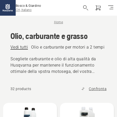
Bosco & Giardino
CH, Italiano
Home
Olio, carburante e grasso
Vedi tutti
Olio e carburante per motori a 2 tempi
Olio
Scegliete carburante e olio di alta qualità da
Husqvarna per mantenere il funzionamento
ottimale della vpstra motosega, del vostra
tagliaerba o di altri prodotti per l'uso all'aperto.
32 products
Confronta
Tutti
i