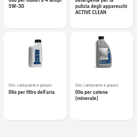
dettagli
dettagli
5W-30
pulizia degli apparecchi
su
su
ACTIVE CLEAN
Olio
Detergente
per
per
motori
la
a
pulizia
4
degli
tempi
apparecchi
5W-
ACTIVE
30
CLEAN
Vedi
Vedi
Olio, carburante e grasso
Olio, carburante e grasso
maggiori
maggiori
Olio per filtro dell'aria
Olio per catene
dettagli
dettagli
(minerale)
su
su
Olio
Olio
per
per
filtro
catene
dell'aria
(minerale)