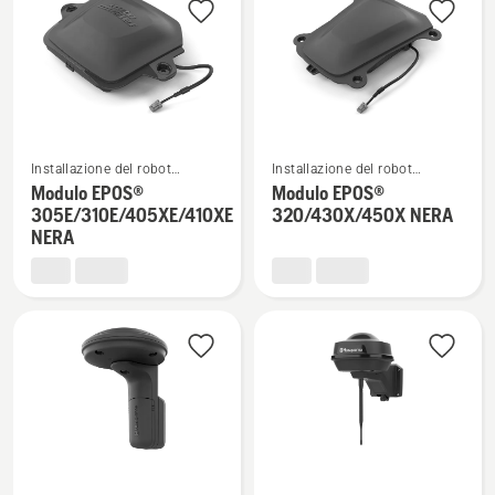
i
prodotti
Vedi
Vedi
Installazione del robot
Installazione del robot
maggiori
maggiori
tagliaerba
tagliaerba
Modulo EPOS®
Modulo EPOS®
dettagli
dettagli
305E/310E/405XE/410XE
320/430X/450X NERA
su
su
NERA
Modulo
Modulo
EPOS®
EPOS®
305E/310E/405XE/410XE
320/430X/450X
NERA
NERA
Vedi
Vedi