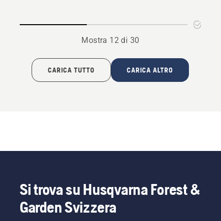
solare
solare
1-
2-
18,
18,
Mostra 12 di 30
1
2
pannello
pannelli
CARICA TUTTO
CARICA ALTRO
Si trova su Husqvarna Forest &
Garden Svizzera