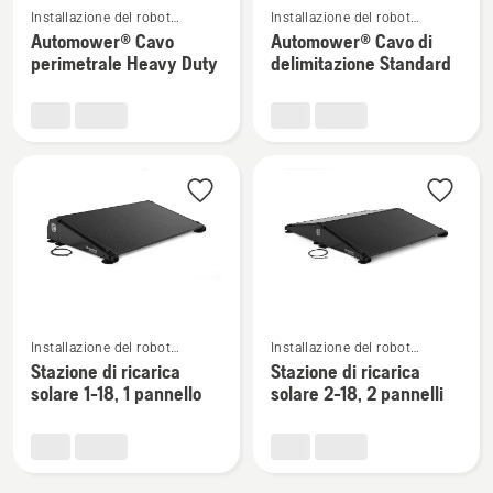
Installazione del robot
Installazione del robot
maggiori
maggiori
tagliaerba
tagliaerba
Automower® Cavo
Automower® Cavo di
dettagli
dettagli
perimetrale Heavy Duty
delimitazione Standard
su
su
Automower®
Automower®
Cavo
Cavo
perimetrale
di
Heavy
delimitazione
Duty
Standard
Vedi
Vedi
Installazione del robot
Installazione del robot
maggiori
maggiori
tagliaerba
tagliaerba
Stazione di ricarica
Stazione di ricarica
dettagli
dettagli
solare 1-18, 1 pannello
solare 2-18, 2 pannelli
su
su
Stazione
Stazione
di
di
ricarica
ricarica