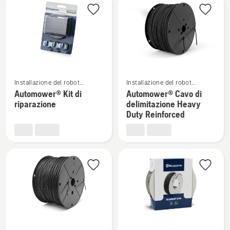
di
riferimento
Vedi
Vedi
Installazione del robot
Installazione del robot
maggiori
maggiori
tagliaerba
tagliaerba
Automower® Kit di
Automower® Cavo di
dettagli
dettagli
riparazione
delimitazione Heavy
su
su
Duty Reinforced
Automower®
Automower®
Kit
Cavo
di
di
riparazione
delimitazione
Heavy
Duty
Reinforced
Vedi
Vedi