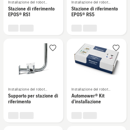
Installazione del robot
Installazione del robot
maggiori
maggiori
tagliaerba
tagliaerba
Stazione di riferimento
Stazione di riferimento
dettagli
dettagli
EPOS® RS1
EPOS® RS5
su
su
Stazione
Stazione
di
di
riferimento
riferimento
EPOS®
EPOS®
RS1
RS5
Vedi
Vedi
Installazione del robot
Installazione del robot
maggiori
maggiori
tagliaerba
tagliaerba
Supporto per stazione di
Automower® Kit
dettagli
dettagli
riferimento
d'installazione
su
su
Supporto
Automower®
per
Kit
stazione
d'installazione