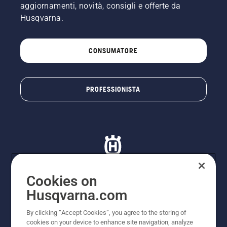
aggiornamenti, novità, consigli e offerte da
Husqvarna.
CONSUMATORE
PROFESSIONISTA
Cookies on
Husqvarna.com
© Husqvarna AB (publ). Tutti i diritti riservati. I prezzi
proposti sono prezzi consigliati non vincolanti di
By clicking “Accept Cookies”, you agree to the storing of
Husqvarna Schweiz AG per i rivenditori specializzati
cookies on your device to enhance site navigation, analyze
aderenti all’iniziativa, prezzi in CHF comprensivi di IVA