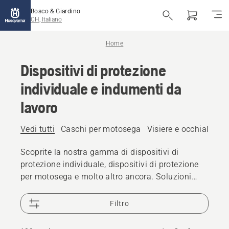
Bosco & Giardino
CH, Italiano
Home
Dispositivi di protezione
individuale e indumenti da
lavoro
Vedi tutti
Caschi per motosega
Visiere e occhiali prot
Scoprite la nostra gamma di dispositivi di
protezione individuale, dispositivi di protezione
per motosega e molto altro ancora. Soluzioni
affidabili e di alta qualità garantiscono la
preparazione per ogni sfida.
Filtro