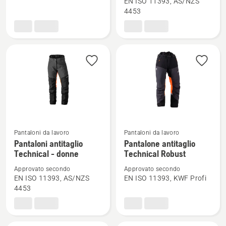
EN ISO 11393, AS/NZS
Bretelle
Pantalone
4453
Arborist
antitaglio
Technical
Pantaloni da lavoro
Pantaloni da lavoro
Vedi
Vedi
Pantaloni antitaglio
Pantalone antitaglio
maggiori
maggiori
Technical - donne
Technical Robust
dettagli
dettagli
Approvato secondo
Approvato secondo
su
su
EN ISO 11393, AS/NZS
EN ISO 11393, KWF Profi
Pantaloni
Pantalone
4453
antitaglio
antitaglio
Technical
Technical
-
Robust