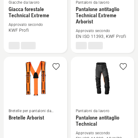
Giacche da lavoro
Pantaloni da lavoro
Vedi
Vedi
Giacca forestale
Pantalone antitaglio
maggiori
maggiori
Technical Extreme
Technical Extreme
dettagli
dettagli
Arborist
Approvato secondo
su
su
KWF Profi
Approvato secondo
Giacca
Pantalone
EN ISO 11393, KWF Profi
forestale
antitaglio
Technical
Technical
Extreme
Extreme
Arborist
Bretelle per pantaloni da
Pantaloni da lavoro
Vedi
Vedi
lavoro
Bretelle Arborist
Pantalone antitaglio
maggiori
maggiori
Technical
dettagli
dettagli
Approvato secondo
su
su