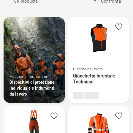
109 products
Confronta
Tutti
i
prodotti
Vedi
Giacche da lavoro
maggiori
Giacchetto forestale
Maggiori informazioni
dettagli
Technical
Dispositivi di protezione
su
individuale e indumenti
Giacchetto
da lavoro
forestale
Technical