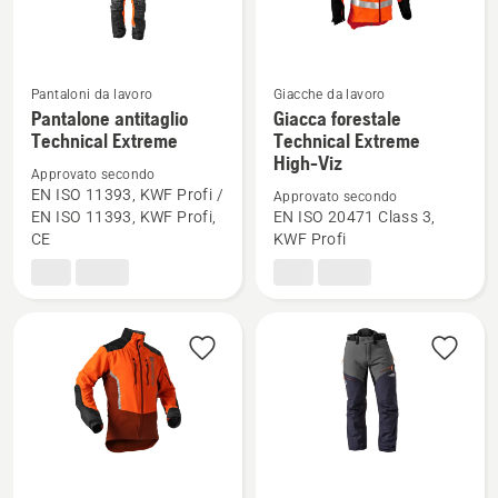
Pantaloni da lavoro
Giacche da lavoro
Vedi
Vedi
Pantalone antitaglio
Giacca forestale
maggiori
maggiori
Technical Extreme
Technical Extreme
High-Viz
dettagli
dettagli
Approvato secondo
su
su
EN ISO 11393, KWF Profi /
Approvato secondo
Pantalone
Giacca
EN ISO 11393, KWF Profi,
EN ISO 20471 Class 3,
CE
KWF Profi
antitaglio
forestale
Technical
Technical
Extreme
Extreme
High-
Viz