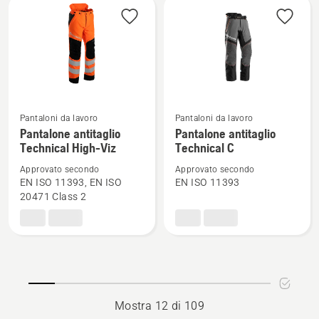
donne
Pantaloni da lavoro
Pantaloni da lavoro
Vedi
Vedi
Pantalone antitaglio
Pantalone antitaglio
maggiori
maggiori
Technical High-Viz
Technical C
dettagli
dettagli
Approvato secondo
Approvato secondo
su
su
EN ISO 11393, EN ISO
EN ISO 11393
Pantalone
Pantalone
20471 Class 2
antitaglio
antitaglio
Technical
Technical
High-
C
Viz
Mostra 12 di 109