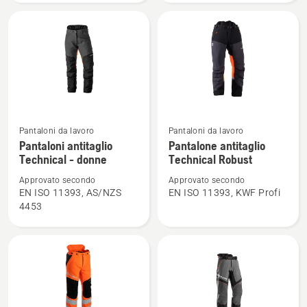
Technical
Vedi
Vedi
Pantaloni da lavoro
Pantaloni da lavoro
maggiori
maggiori
Pantaloni antitaglio
Pantalone antitaglio
Technical - donne
Technical Robust
dettagli
dettagli
su
su
Approvato secondo
Approvato secondo
Pantaloni
Pantalone
EN ISO 11393, AS/NZS
EN ISO 11393, KWF Profi
4453
antitaglio
antitaglio
Technical
Technical
-
Robust
donne