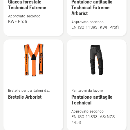
maggiori
maggiori
Giacca forestale
Pantalone antitaglio
Technical Extreme
Technical Extreme
dettagli
dettagli
Arborist
su
su
Approvato secondo
Giacca
Pantalone
KWF Profi
Approvato secondo
EN ISO 11393, KWF Profi
forestale
antitaglio
Technical
Technical
Extreme
Extreme
Arborist
Vedi
Vedi
Bretelle per pantaloni da
Pantaloni da lavoro
maggiori
maggiori
lavoro
Bretelle Arborist
Pantalone antitaglio
Technical
dettagli
dettagli
su
su
Approvato secondo
Bretelle
Pantalone
EN ISO 11393, AS/NZS
4453
Arborist
antitaglio