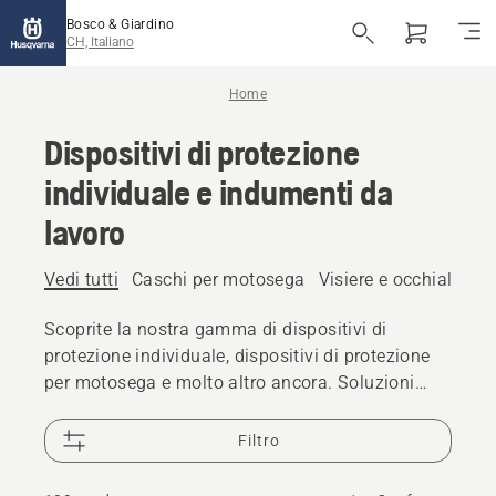
Bosco & Giardino
CH, Italiano
Home
Dispositivi di protezione
individuale e indumenti da
lavoro
Vedi tutti
Caschi per motosega
Visiere e occhiali prot
Scoprite la nostra gamma di dispositivi di
protezione individuale, dispositivi di protezione
per motosega e molto altro ancora. Soluzioni
affidabili e di alta qualità garantiscono la
preparazione per ogni sfida.
Filtro