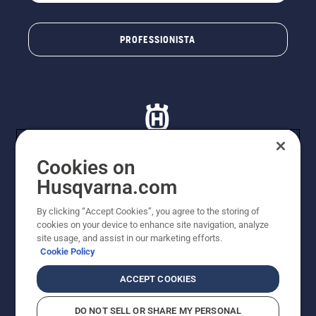
PROFESSIONISTA
Cookies on
Husqvarna.com
© Husqvarna AB (publ). Tutti i diritti riservati. I prezzi
proposti sono prezzi consigliati non vincolanti di
By clicking “Accept Cookies”, you agree to the storing of
Husqvarna Schweiz AG per i rivenditori specializzati
cookies on your device to enhance site navigation, analyze
aderenti all’iniziativa, prezzi in CHF comprensivi di IVA
site usage, and assist in our marketing efforts.
all’ 8,1% e TRA. Con riserva di modifica. Tutti i prezzi
Cookie Policy
indicati sono prezzi al dettaglio consigliati (IVA inclusa),
a meno che il prodotto non sia disponibile per l'acquisto
ACCEPT COOKIES
diretto.
Informativa sui cookie
Termini di utilizzo
DO NOT SELL OR SHARE MY PERSONAL
Informativa sulla privacy
Riferimenti
CGVF Negozio online