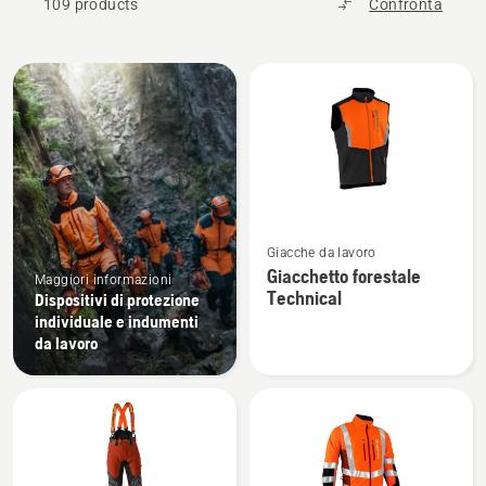
109 products
Confronta
Tutti
i
prodotti
Vedi
Giacche da lavoro
maggiori
Giacchetto forestale
Maggiori informazioni
dettagli
Technical
Dispositivi di protezione
su
individuale e indumenti
Giacchetto
da lavoro
forestale
Technical