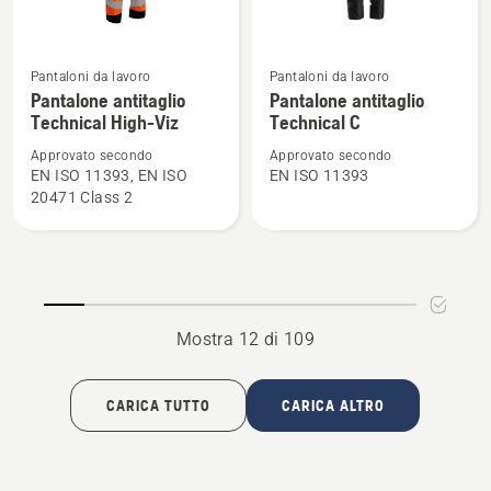
Vedi
Vedi
Pantaloni da lavoro
Pantaloni da lavoro
maggiori
maggiori
Pantalone antitaglio
Pantalone antitaglio
Technical High-Viz
Technical C
dettagli
dettagli
su
su
Approvato secondo
Approvato secondo
Pantalone
Pantalone
EN ISO 11393, EN ISO
EN ISO 11393
20471 Class 2
antitaglio
antitaglio
Technical
Technical
High-
C
Viz
Mostra 12 di 109
CARICA TUTTO
CARICA ALTRO