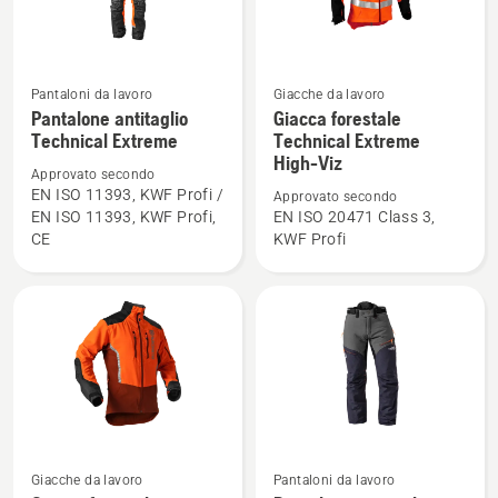
Pantaloni da lavoro
Giacche da lavoro
Vedi
Vedi
Pantalone antitaglio
Giacca forestale
maggiori
maggiori
Technical Extreme
Technical Extreme
dettagli
dettagli
High-Viz
Approvato secondo
su
su
EN ISO 11393, KWF Profi /
Approvato secondo
Pantalone
Giacca
EN ISO 11393, KWF Profi,
EN ISO 20471 Class 3,
antitaglio
forestale
CE
KWF Profi
Technical
Technical
Extreme
Extreme
High-
Viz
Vedi
Vedi
Giacche da lavoro
Pantaloni da lavoro