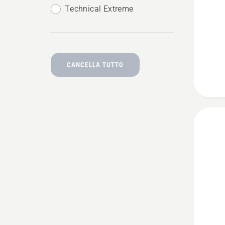
su
Technical Extreme
Bretelle
Arboris
CANCELLA TUTTO