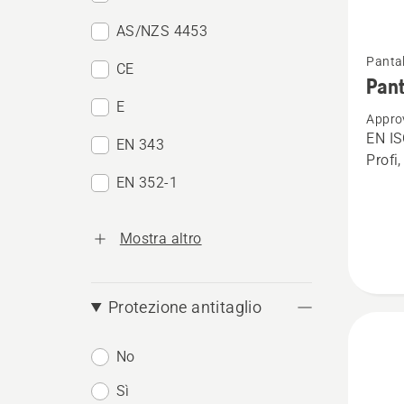
AS/NZS 4453
Vedi
Pantal
CE
maggio
Pant
dettagl
E
Appro
su
EN IS
EN 343
Pantal
Profi
antitag
EN 352-1
Techni
Extrem
Mostra altro
Protezione antitaglio
No
Sì