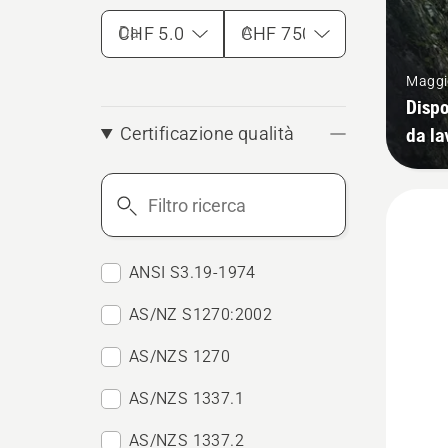
Da
A
Maggio
Dispo
da la
Certificazione qualità
Filtro
ricerca
ANSI S3.19-1974
AS/NZ S1270:2002
AS/NZS 1270
AS/NZS 1337.1
AS/NZS 1337.2