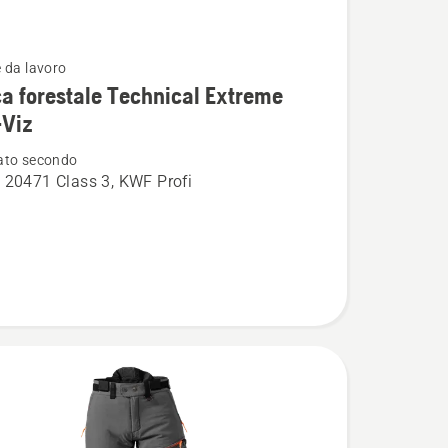
 da lavoro
i
a forestale Technical Extreme
-Viz
ato secondo
 20471 Class 3, KWF Profi
e
l