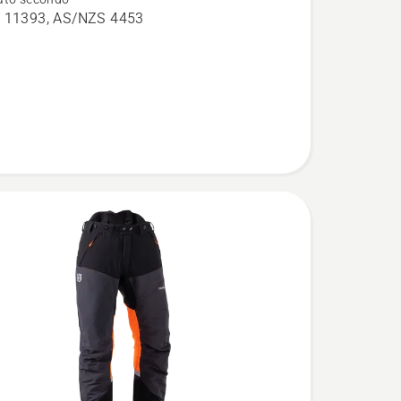
 11393, AS/NZS 4453
ne
o
l