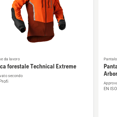
Vedi
e da lavoro
Pantalo
ri
maggior
ca forestale Technical Extreme
Panta
i
dettagli
Arbor
vato secondo
su
rofi
Approv
Pantalo
EN ISO
le
antitagli
cal
Technica
e
Extreme
Arborist