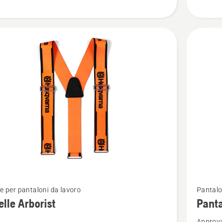
Vedi
le per pantaloni da lavoro
Pantalo
ri
maggior
elle Arborist
Panta
i
dettagli
Approv