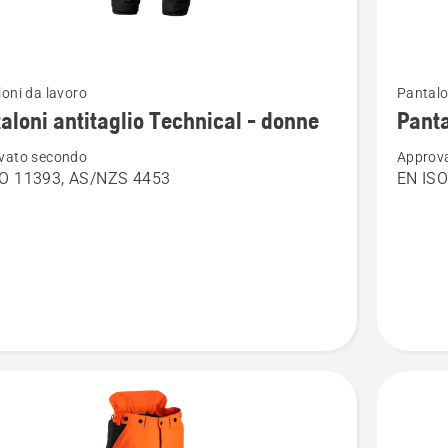
Vedi
oni da lavoro
Pantalo
ri
maggior
aloni antitaglio Technical - donne
Panta
i
dettagli
vato secondo
Approv
su
SO 11393, AS/NZS 4453
EN ISO
ni
Pantalo
lio
antitagli
cal
Technica
Robust