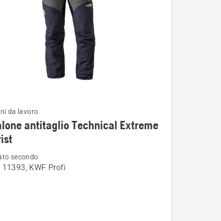
ni da lavoro
i
lone antitaglio Technical Extreme
ist
ato secondo
ne
 11393, KWF Profi
o
l