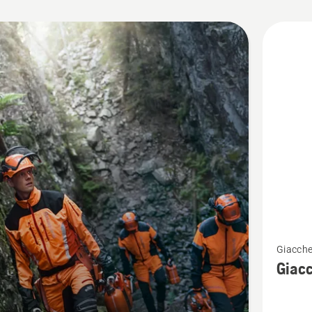
tti
Vedi
Giacche
maggior
Giacc
dettagli
su