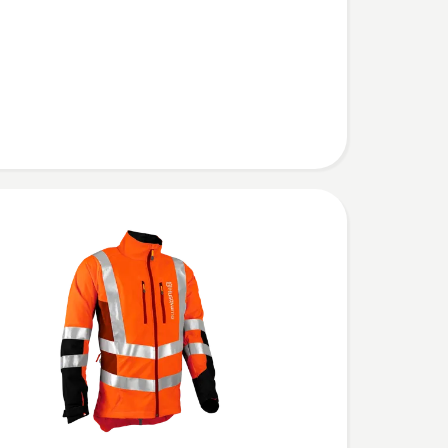
to
e
l