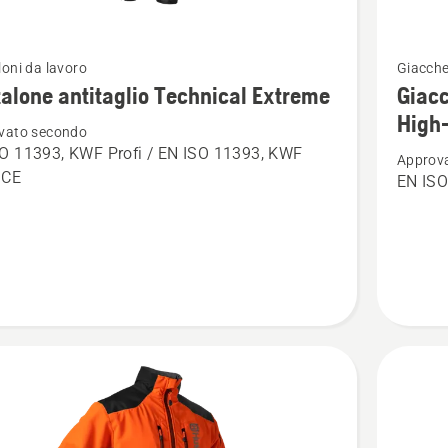
Vedi
oni da lavoro
Giacche
ri
maggior
alone antitaglio Technical Extreme
Giacc
i
dettagli
High
vato secondo
su
O 11393, KWF Profi / EN ISO 11393, KWF
Approv
one
Giacca
, CE
EN ISO
lio
forestal
cal
Technica
e
Extreme
High-
Viz