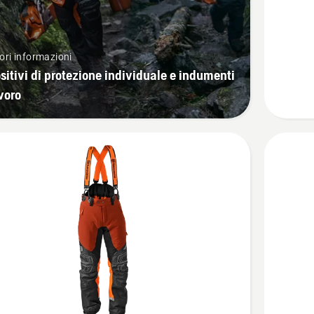
Giacchet
forestal
Technica
ri informazioni
sitivi di protezione individuale e indumenti
voro