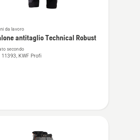
ni da lavoro
i
lone antitaglio Technical Robust
ato secondo
 11393, KWF Profi
ne
o
l