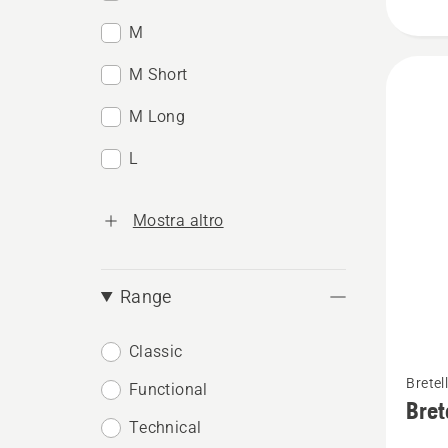
M
M Short
M Long
L
Mostra altro
Range
Classic
Vedi
Bretel
Functional
maggio
Bret
dettagl
Technical