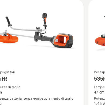
Vedi
pugliatori
Decesp
iFR
535
ri
maggior
i
dettagli
ezza di taglio
Larghez
m
47 cm
su
senza batteria, senza equipaggiamento di taglio
Potenza
535RXT
kg
1.4 k