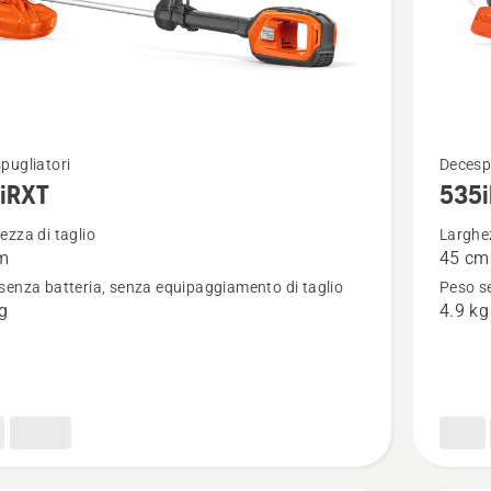
Vedi
pugliatori
Decesp
iRXT
535
ri
maggior
i
dettagli
ezza di taglio
Larghez
m
45 cm
su
senza batteria, senza equipaggiamento di taglio
Peso se
T
535iRXT
kg
4.9 kg