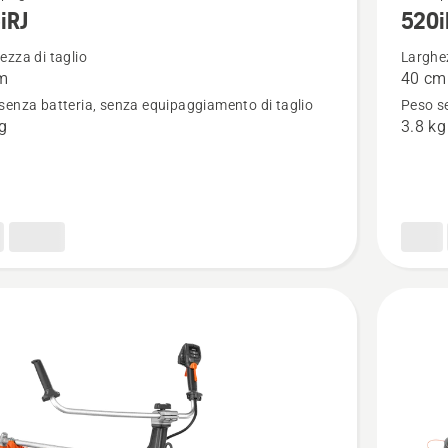
iRJ
520
ri
maggior
i
dettagli
ezza di taglio
Larghez
m
40 cm
su
senza batteria, senza equipaggiamento di taglio
Peso se
520iRX
kg
3.8 kg