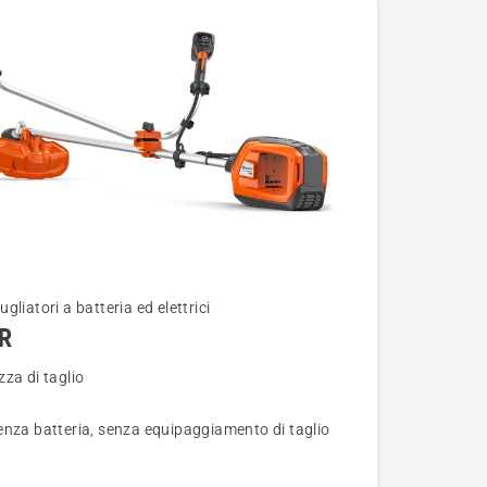
gliatori a batteria ed elettrici
R
i
za di taglio
nza batteria, senza equipaggiamento di taglio