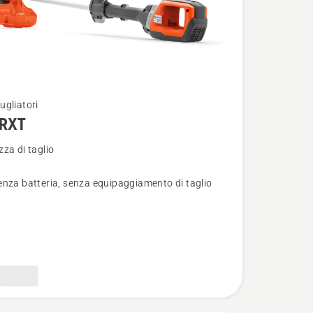
ugliatori
iRXT
i
za di taglio
nza batteria, senza equipaggiamento di taglio