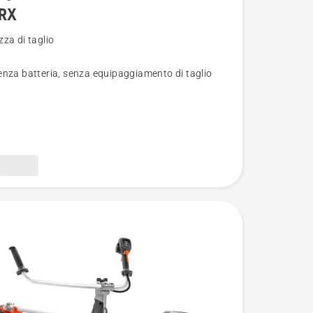
iRX
i
za di taglio
nza batteria, senza equipaggiamento di taglio