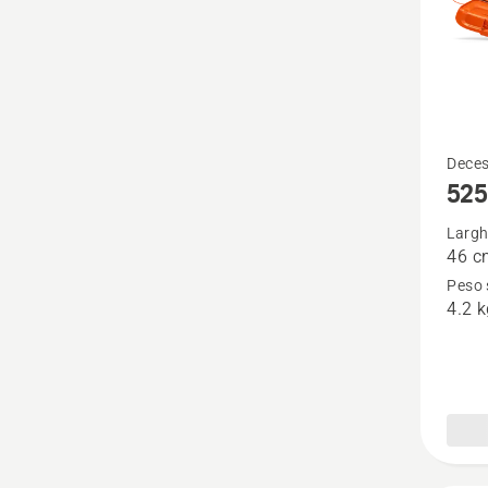
Vedi
Deces
525
maggio
dettagl
Largh
46 c
su
Peso 
525iRX
4.2 