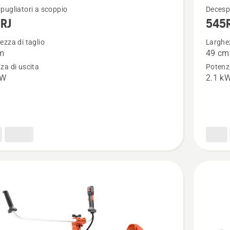
Vedi
pugliatori a scoppio
Decesp
RJ
545
ri
maggior
i
dettagli
ezza di taglio
Larghez
m
49 cm
su
za di uscita
Potenza
545RX
kW
2.1 k