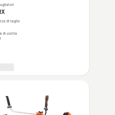
ugliatori
RX
i
za di taglio
 di uscita
W