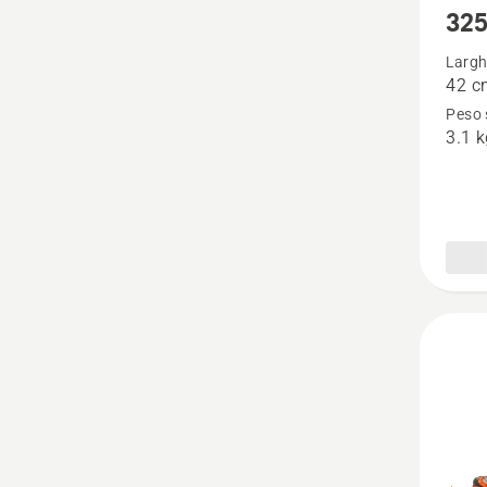
325
maggio
dettagl
Largh
42 c
su
Peso 
325iRJ
3.1 