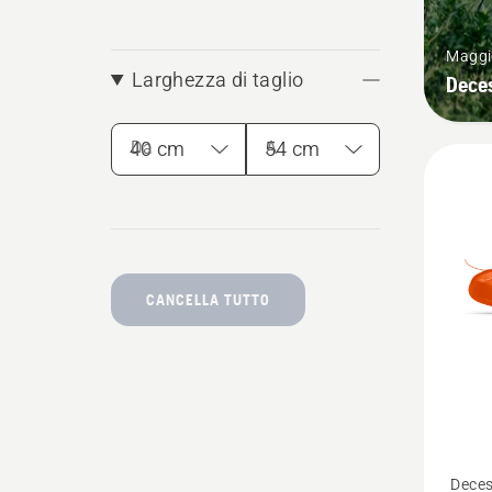
Maggio
Larghezza di taglio
Deces
Da
A
CANCELLA TUTTO
Vedi
Decesp