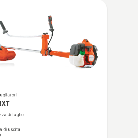
ugliatori
RXT
i
za di taglio
 di uscita
W