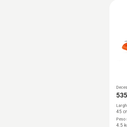
Vedi
Deces
535
maggio
dettagl
Largh
45 c
su
Peso 
535iFR
4.5 