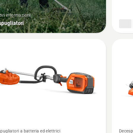
ri informazioni
pugliatori
Vedi
ugliatori a batteria ed elettrici
Decesp