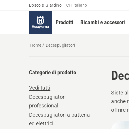
Bosco & Giardino
–
CH, Italiano
Prodotti
Ricambi e accessori
Home
Decespugliatori
Dec
Categorie di prodotto
Vedi tutti
Siete a
Decespugliatori
anche r
professionali
offrire 
Decespugliatori a batteria
batteri
ed elettrici
Tutti