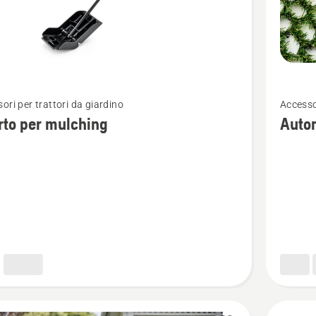
Vedi
ori per trattori da giardino
Accesso
ri
maggior
rto per mulching
Autom
i
dettagli
su
Automo
Kit
ng
per
erba
ibrida