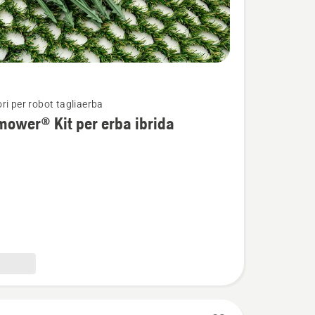
ri per robot tagliaerba
i
ower® Kit per erba ibrida
wer®