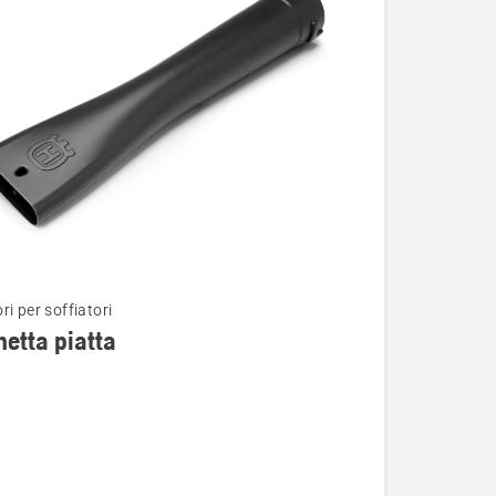
i per soffiatori
i
etta piatta
ta