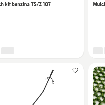
h kit benzina TS/Z 107
Mulch
i
dettagli
su
Mulch
kit
a
benzina
Z 122