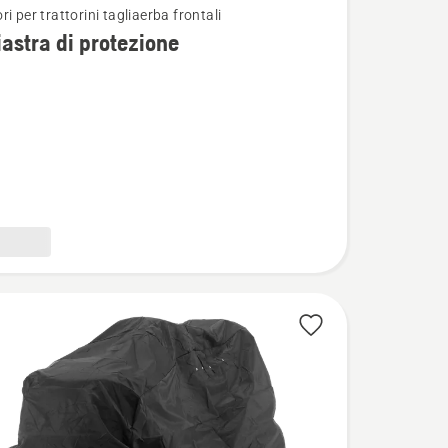
i per trattorini tagliaerba frontali
i
iastra di protezione
ne