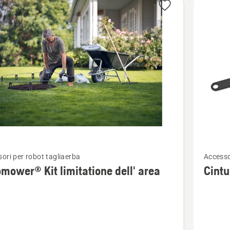
Vedi
ori per robot tagliaerba
Accesso
ri
maggior
mower® Kit limitatione dell' area
Cintu
i
dettagli
su
ower®
Cintura
di