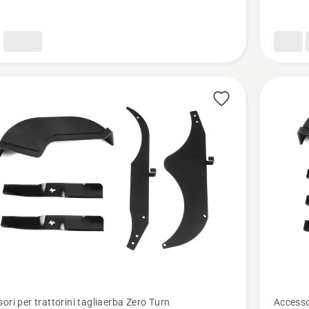
100v1
Vedi
ori per trattorini tagliaerba Zero Turn
Accessor
ri
maggior