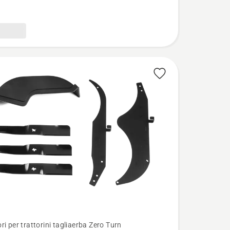
i per trattorini tagliaerba Zero Turn
i