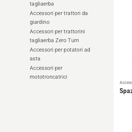
i
tagliaerba
prodo
Accessori per trattori da
giardino
Accessori per trattorini
tagliaerba Zero Turn
Accessori per potatori ad
asta
Accessori per
Vedi
mototroncatrici
Acces
maggio
Spaz
dettagl
su
Spazzo
a
rullo