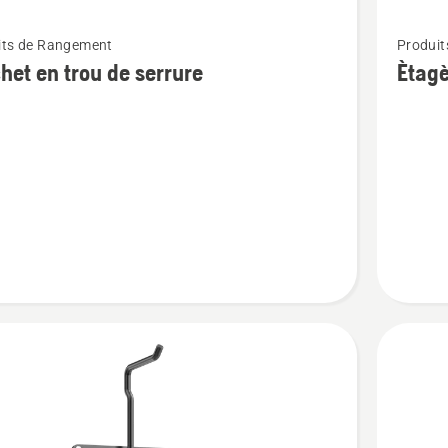
Voir
its de Rangement
Produi
plus
het en trou de serrure
Ètag
de
détails
sur
t
Ètagère
murale