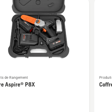
its
Voir
its de Rangement
Produi
plus
re Aspire® P8X
Coff
de
détails
sur
Coffre