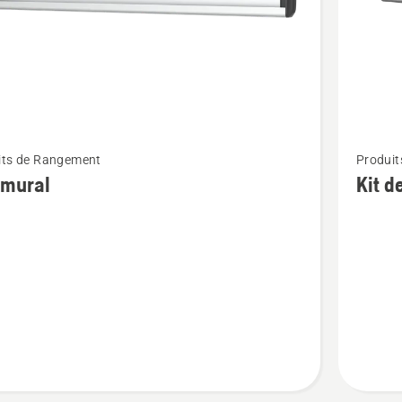
Voir
its de Rangement
Produi
plus
 mural
Kit d
de
détails
sur
Kit
de
crochets
muraux