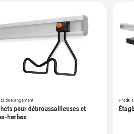
Voir
its de Rangement
Produi
plus
hets pour débroussailleuses et
Étagè
de
pe-herbes
détails
sur