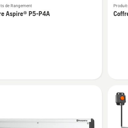
its de Rangement
Produi
plus
re Aspire® P5-P4A
Coff
de
détails
sur
Coffre
®
Aspire®
S20-
P4A