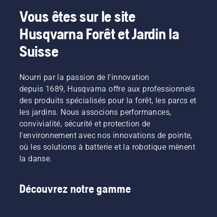
Grâce
Svennung,
la
permettre
aux
responsable
fatigue
Vous êtes sur le site
à
produits
produit
lors de
l'utilisateur
Husqvarna Forêt et Jardin la
alimentés
pour les
l'utilisation,
de
par
machines
ce qui
préserver
Suisse
batterie,
portatives
vous
la durée
ce
électriques
permet
de vie de
problème
et à
de
la
Nourri par la passion de l'innovation
est
batterie
travailler
batterie
depuis 1689, Husqvarna offre aux professionnels
considérablement
chez
plus
lors de la
réduit.
Husqvarna.
longtemps
des produits spécialisés pour la forêt, les parcs et
coupe
sans
les jardins. Nous associons performances,
d'herbe
interruption.
fine. Il
convivialité, sécurité et protection de
vous
l'environnement avec nos innovations de pointe,
suffit
où les solutions à batterie et la robotique mènent
d'appuyer
la danse.
sur un
bouton
du
Découvrez notre gamme
coupe-
bordures
à