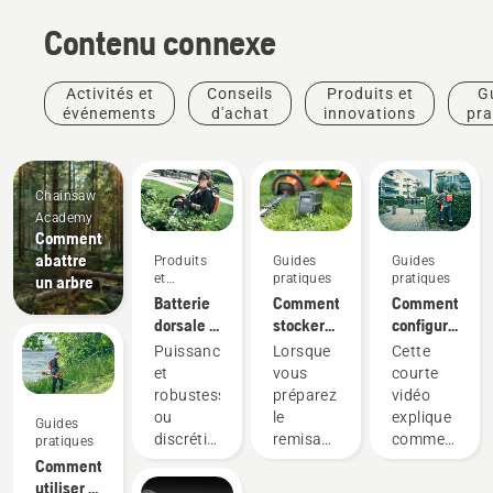
Contenu connexe
Activités et
Conseils
Produits et
G
événements
d'achat
innovations
pra
Chainsaw
Academy
Comment
abattre
Produits
Guides
Guides
et
pratiques
pratiques
un arbre
innovations
Batterie
Comment
Comment
dorsale :
stocker
configurer
Une
votre
et
Puissance
Lorsque
Cette
révolution
batterie
installer
et
vous
courte
pour les
Husqvarna
correctement
robustesse,
préparez
vidéo
outils
pendant
la
ou
le
explique
Guides
électriques
l'hiver
batterie
discrétion
remisage
comment
pratiques
portatifs
dorsale
et
hivernal
configurer
Comment
sur
durabilité ?
de vos
et régler
utiliser le