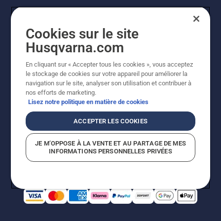
Cookies sur le site
Husqvarna.com
En cliquant sur « Accepter tous les cookies », vous acceptez
© Husqvarna AB (publ). Tous droits réservés. Les prix
le stockage de cookies sur votre appareil pour améliorer la
indiqués sont à titre indicatif de Husqvarna Schweiz AG
navigation sur le site, analyser son utilisation et contribuer à
aux revendeurs participants, prix en CHF, TVA 8,1 % et
nos efforts de marketing.
TAR incluses. Sous réserve de modification. Tous les
Lisez notre politique en matière de cookies
prix indiqués sont des prix de vente recommandés (TVA
incluse), sauf si le produit est disponible pour un achat
ACCEPTER LES COOKIES
direct.
Politique relative aux cookies
Conditions d'utilisation
JE M’OPPOSE À LA VENTE ET AU PARTAGE DE MES
Avis de confidentialité
Impression
CGVL Shop en ligne
INFORMATIONS PERSONNELLES PRIVÉES
Signalement de violations présumées