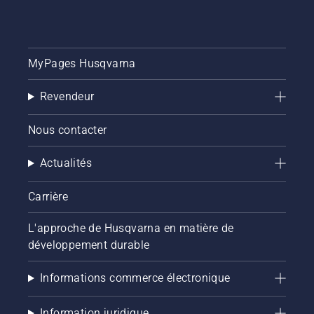
batterie
pour
activer
et
désactiver
MyPages Husqvarna
le mode
savE.
Revendeur
Nous contacter
Actualités
Carrière
L'approche de Husqvarna en matière de
développement durable
Informations commerce électronique
Information juridique