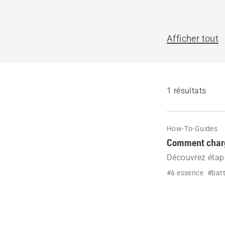
nous
vous
Afficher tout
aider ?
1 résultats
How-To-Guides
Comment charge
Découvrez étape
démarrage de v
#à essence
#batt