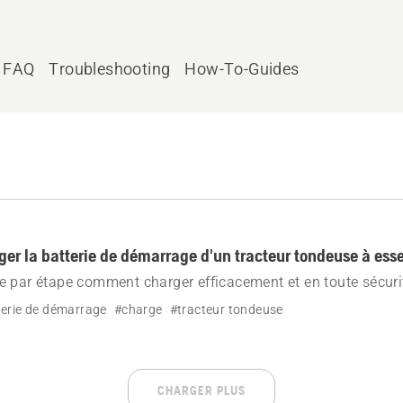
FAQ
Troubleshooting
How-To-Guides
r la batterie de démarrage d'un tracteur tondeuse à ess
 par étape comment charger efficacement et en toute sécurit
otre tracteur tondeuse Husqvarna.
erie de démarrage
#charge
#tracteur tondeuse
CHARGER PLUS