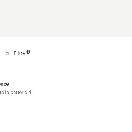
1
Filtre
ence
é la batterie de