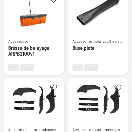
les
produits
Voir
Voir
Accessoires
Accessoires pour souffleurs
plus
plus
de feuilles
Brosse de balayage
Buse plate
de
de
ARPB2100v1
détails
détails
sur
sur
Brosse
Buse
de
plate
balayage
ARPB2100v1
Voir
Voir
Accessoires pour tondeuses à
Accessoires pour tondeuses à
plus
plus