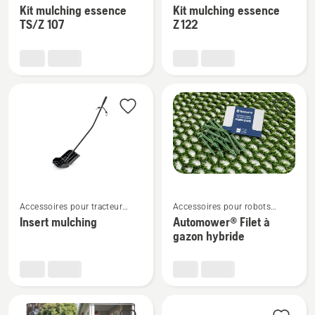
rayon de braquage zéro
rayon de braquage zéro
Kit mulching essence
Kit mulching essence
de
de
TS/Z 107
Z 122
détails
détails
sur
sur
Kit
Kit
mulching
mulching
essence
essence
TS/Z
Z 122
107
Voir
Voir
Accessoires pour tracteur
Accessoires pour robots
plus
plus
tondeuse
tondeuses
Insert mulching
Automower® Filet à
de
de
gazon hybride
détails
détails
sur
sur
Insert
Automower®
mulching
Filet
à