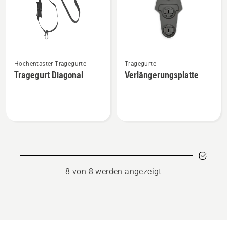
Mehr
Mehr
Hochentaster-Tragegurte
Tragegurte
Details
Details
Tragegurt Diagonal
Verlängerungsplatte
zu
zu
Tragegurt
Verlängerungsplatte
Diagonal
anzeigen
anzeigen
8 von 8 werden angezeigt