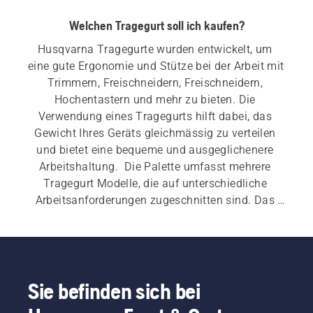
Welchen Tragegurt soll ich kaufen?
Husqvarna Tragegurte wurden entwickelt, um 
eine gute Ergonomie und Stütze bei der Arbeit mit 
Trimmern, Freischneidern, Freischneidern, 
Hochentastern und mehr zu bieten. Die 
Verwendung eines Tragegurts hilft dabei, das 
Gewicht Ihres Geräts gleichmässig zu verteilen 
und bietet eine bequeme und ausgeglichenere 
Arbeitshaltung.  Die Palette umfasst mehrere 
Tragegurt Modelle, die auf unterschiedliche 
Arbeitsanforderungen zugeschnitten sind. Das 
Husqvarna Tragegurt-Sortiment deckt alles ab: 
von benutzerfreundlichen Modellen bis hin zu 
erweiterten Optionen für anspruchsvolle Arbeiten. 
Merkmale wie breite Schulterriemen, gepolsterte 
Hüftpolster, Mehrpunkteinstellung und 
Sie befinden sich bei
Zubehörkompatibilität stütze eine einfachere 