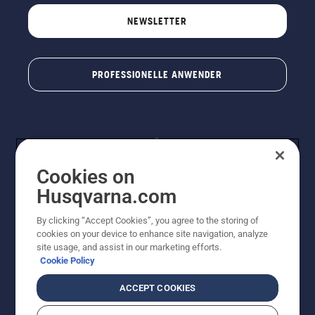
NEWSLETTER
PROFESSIONELLE ANWENDER
Cookies on
Husqvarna.com
By clicking “Accept Cookies”, you agree to the storing of
© Husqvarna® AB (publ). Alle Rechte vorbehalten. Die
cookies on your device to enhance site navigation, analyze
Preisangaben sind unverbindliche Preisempfehlungen
site usage, and assist in our marketing efforts.
von Husqvarna Schweiz AG an den teilnehmenden
Cookie Policy
Fachhandel, Preise in CHF inklusive 8,1% MWST und
VRG. Änderungen vorbehalten. Alle Preise sind
ACCEPT COOKIES
unverbindliche Preisempfehlungen (inkl. MwSt), es sei
denn sie sind für den direkten Kauf verfügbar.