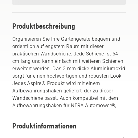
Produktbeschreibung
Organisieren Sie Ihre Gartengeräte bequem und
ordentlich auf engstem Raum mit dieser
praktischen Wandschiene. Jede Schiene ist 64
cm lang und kann einfach mit weiteren Schienen
erweitert werden. Das 3 mm dicke Aluminiumoxid
sorgt für einen hochwertigen und robusten Look.
Jedes Aspire® Produkt wird mit einem
Aufbewahrungshaken geliefert, der zu dieser
Wandschiene passt. Auch kompatibel mit dem
Aufbewahrungshaken für NERA Automower®,
dem Wandtablar und dem Wandhaken-Kit für
Gartengeräte sowie Handwerkzeuge,
Produktinformationen
Wasserschlauch oder Besen. Schrauben,
Kunststoffdübel und Endkappen sind im