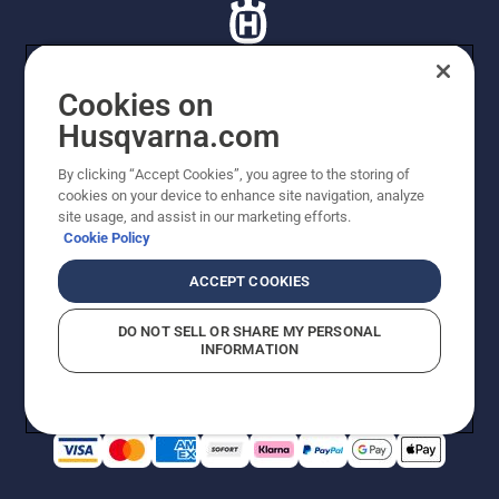
Cookies on
Husqvarna.com
© Husqvarna® AB (publ). lle Rechte vorbehalten. Die
Preisangaben sind unverbindliche Preisempfehlungen
By clicking “Accept Cookies”, you agree to the storing of
von Husqvarna Schweiz AG an den teilnehmenden
cookies on your device to enhance site navigation, analyze
Fachhandel, es sei denn, sie sind für den direkten Kauf
site usage, and assist in our marketing efforts.
im Webshop von Husqvarna verfügbar. Preise in CHF
Cookie Policy
inklusive 8,1% MWST und VRG. Irrtümer und
Änderungen in Form, Technik, Ausstattung und Preis
ACCEPT COOKIES
bleiben vorbehalten. Aus Angaben oder Abbildungen
können keine Ansprüche geltend gemacht werden.
DO NOT SELL OR SHARE MY PERSONAL
Cookie-Richtlinie
Nutzungsbedingungen
Datenschutzerklärung
INFORMATION
Imprint
Vermutete Verstöße melden