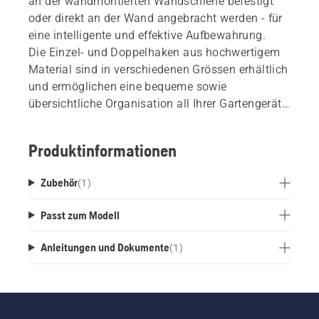
an der wandmontierten Wandschiene befestigt
oder direkt an der Wand angebracht werden - für
eine intelligente und effektive Aufbewahrung.
Die Einzel- und Doppelhaken aus hochwertigem
Material sind in verschiedenen Grössen erhältlich
und ermöglichen eine bequeme sowie
übersichtliche Organisation all Ihrer Gartengeräte
– selbst bei begrenztem Platz.
Das Set besteht aus 2 Einzelhaken, geeignet für
Produktinformationen
Astscheren, Handwerkzeuge, Gartenscheren usw.
(175 mm Länge), 1 Einzelhaken, geeignet für
Zubehör
(
1
)
Wasserschlauch, Elektrokabel usw. (225 mm
Länge), 2 Doppelhaken, geeignet für grosse
Passt zum Modell
Handwerkzeuge wie Spaten, Harken, Besen usw.
(225 mm Länge).
Anleitungen und Dokumente
(
1
)