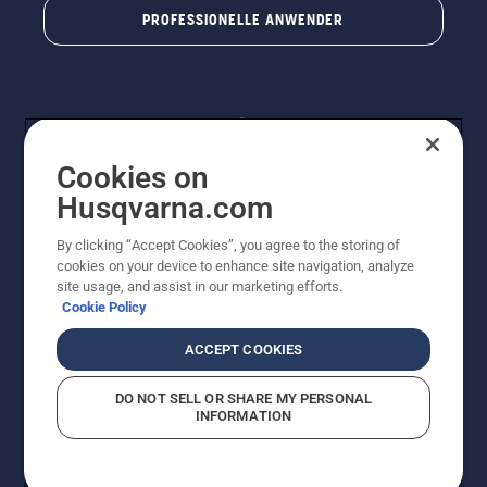
PROFESSIONELLE ANWENDER
Cookies on
Husqvarna.com
By clicking “Accept Cookies”, you agree to the storing of
© Husqvarna® AB (publ). Alle Rechte vorbehalten. Die
cookies on your device to enhance site navigation, analyze
Preisangaben sind unverbindliche Preisempfehlungen
site usage, and assist in our marketing efforts.
von Husqvarna Schweiz AG an den teilnehmenden
Cookie Policy
Fachhandel, Preise in CHF inklusive 8,1% MWST und
VRG. Änderungen vorbehalten. Alle Preise sind
ACCEPT COOKIES
unverbindliche Preisempfehlungen (inkl. MwSt), es sei
denn sie sind für den direkten Kauf verfügbar.
DO NOT SELL OR SHARE MY PERSONAL
Cookie-Richtlinie
Nutzungsbedingungen
Datenschutzerklärung
INFORMATION
Imprint
Vermutete Verstöße melden