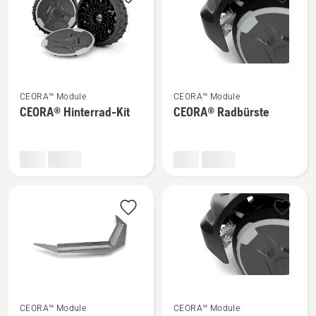
Mehr
Mehr
CEORA™ Module
CEORA™ Module
Details
Details
CEORA® Hinterrad-Kit
CEORA® Radbürste
zu
zu
CEORA®
CEORA®
Hinterrad-
Radbürste
Kit
anzeigen
anzeigen
Mehr
Mehr
CEORA™ Module
CEORA™ Module
Details
Details