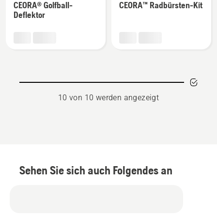
CEORA® Golfball-
CEORA™ Radbürsten-Kit
zu
zu
Deflektor
CEORA®
CEORA™
Golfball-
Radbürsten-
Deflektor
Kit
anzeigen
anzeigen
10 von 10 werden angezeigt
Sehen Sie sich auch Folgendes an