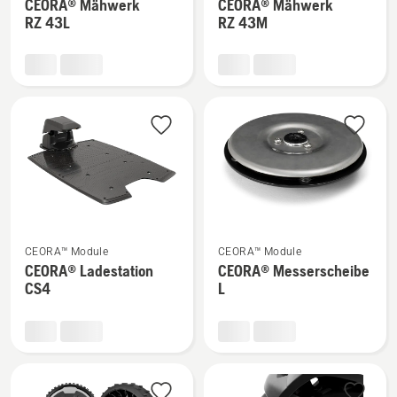
CEORA® Mähwerk
CEORA® Mähwerk
zu
zu
RZ 43L
RZ 43M
CEORA®
CEORA®
Mähwerk
Mähwerk
RZ 43L
RZ 43M
anzeigen
anzeigen
Mehr
Mehr
CEORA™ Module
CEORA™ Module
Details
Details
CEORA® Ladestation
CEORA® Messerscheibe
zu
zu
CS4
L
CEORA®
CEORA®
Ladestation
Messerscheibe
CS4
L
anzeigen
anzeigen