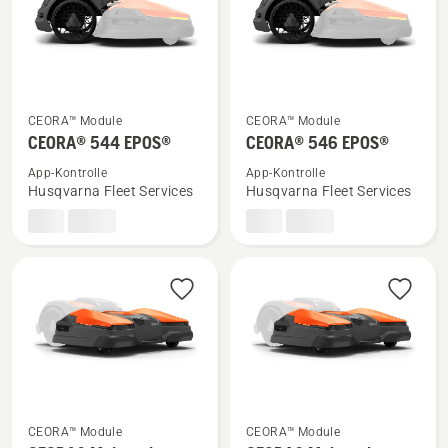
Mehr
Mehr
CEORA™ Module
CEORA™ Module
Details
Details
CEORA® 544 EPOS®
CEORA® 546 EPOS®
zu
zu
App-Kontrolle
App-Kontrolle
CEORA®
CEORA®
Husqvarna Fleet Services
Husqvarna Fleet Services
544 EPOS®
546 EPOS®
anzeigen
anzeigen
Mehr
Mehr
CEORA™ Module
CEORA™ Module
Details
Details