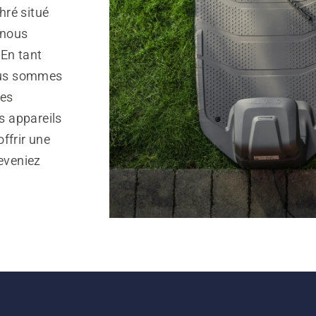
hré situé
 nous
 En tant
ous sommes
des
s appareils
ffrir une
reveniez