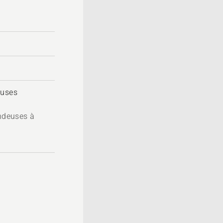
euses
ondeuses à