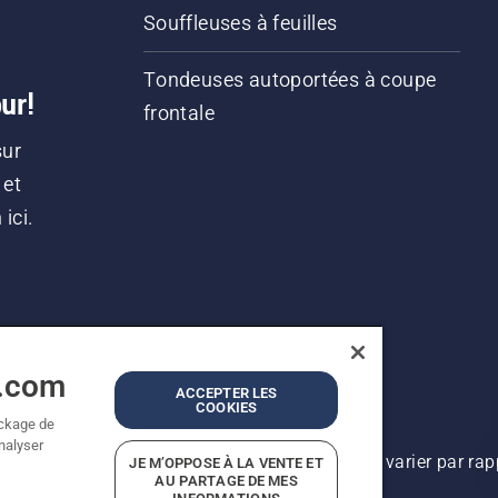
Souffleuses à feuilles
Tondeuses autoportées à coupe
ur!
frontale
sur
 et
ici.
a.com
ACCEPTER LES
COOKIES
ockage de
analyser
lioration continue, le produit peut légèrement varier par ra
JE M’OPPOSE À LA VENTE ET
AU PARTAGE DE MES
Tous droits réservés.