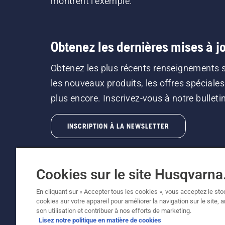
montrent l’exemple.
Obtenez les dernières mises à jo
Obtenez les plus récents renseignements 
les nouveaux produits, les offres spéciales
plus encore. Inscrivez-vous à notre bulletin 
INSCRIPTION À LA NEWSLETTER
Cookies sur le site Husqvarn
En cliquant sur « Accepter tous les cookies », vous acceptez le st
cookies sur votre appareil pour améliorer la navigation sur le site, 
©2026 Husqvarna AB (publ.). En raison de l'amé
son utilisation et contribuer à nos efforts de marketing.
fonctionnalité de la machine reste inchangée. 
Lisez notre politique en matière de cookies