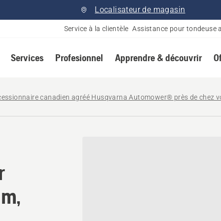
Localisateur de magasin
Service à la clientèle
Assistance pour tondeuse 
Services
Profesionnel
Apprendre & découvrir
O
cessionnaire canadien agréé Husqvarna Automower® près de chez 
r Husqvarna à Markham, On
r
am,