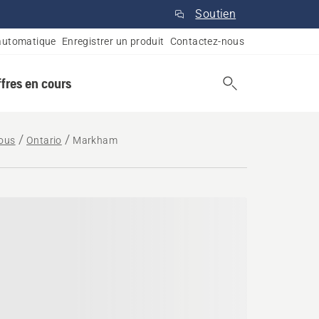
Soutien
automatique
Enregistrer un produit
Contactez-nous
ffres en cours
vous
Ontario
Markham
tario