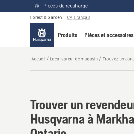
Pieces de recaharge
Forest & Garden
–
CA, Français
Produits
Pièces et accessoires
Accueil
Localisateur de magasin
Trouvez un con
Trouver un revendeu
Trouver un revendeu
Husqvarna à Markh
Ontario