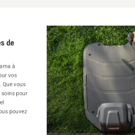
s de
arna à
our vos
r. Que vous
s soins pour
el
vous pouvez