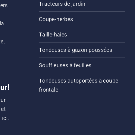
Tracteurs de jardin
iers
s
Coupe-herbes
la
Taille-haies
e,
Tondeuses à gazon poussées
Souffleuses à feuilles
Tondeuses autoportées à coupe
ur!
frontale
sur
 et
ici.