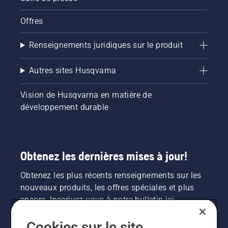
Offres
Renseignements juridiques sur le produit
Autres sites Husqvarna
Vision de Husqvarna en matière de
développement durable
Obtenez les dernières mises à jour!
Obtenez les plus récents renseignements sur les
nouveaux produits, les offres spéciales et plus
encore. Inscrivez-vous à notre bulletin ici.
Cookies sur le site
INSCRIPTION À LA NEWSLETTER