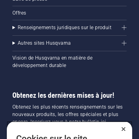
Offres
Renseignements juridiques sur le produit
Autres sites Husqvarna
Vision de Husqvarna en matière de
développement durable
Obtenez les dernières mises à jour!
Obtenez les plus récents renseignements sur les
nouveaux produits, les offres spéciales et plus
encore. Inscrivez-vous à notre bulletin ici.
Cookies sur le site
INSCRIPTION À LA NEWSLETTER