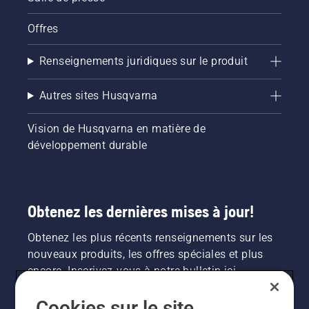
Offres
Renseignements juridiques sur le produit
Autres sites Husqvarna
Vision de Husqvarna en matière de
développement durable
Obtenez les dernières mises à jour!
Obtenez les plus récents renseignements sur les
nouveaux produits, les offres spéciales et plus
encore. Inscrivez-vous à notre bulletin ici.
Cookies sur le site
INSCRIPTION À LA NEWSLETTER