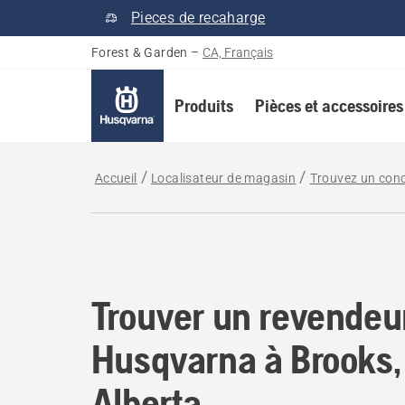
Pieces de recaharge
Forest & Garden
–
CA, Français
Produits
Pièces et accessoires
Accueil
Localisateur de magasin
Trouvez un con
Trouver un revendeu
Trouver un revendeu
Husqvarna à Brooks,
Alberta