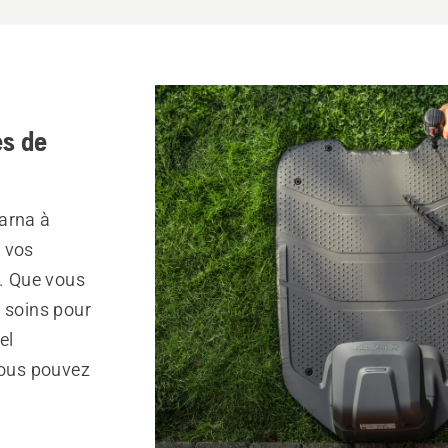
s de
arna à
 vos
r. Que vous
s soins pour
el
vous pouvez