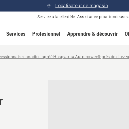
Localisateur de magasin
Service à la clientèle
Assistance pour tondeuse 
Services
Profesionnel
Apprendre & découvrir
O
cessionnaire canadien agréé Husqvarna Automower® près de chez 
r Husqvarna à Brooks, Albe
r