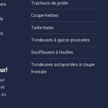
Tracteurs de jardin
iers
s
Coupe-herbes
la
Taille-haies
e,
Tondeuses à gazon poussées
Souffleuses à feuilles
Tondeuses autoportées à coupe
ur!
frontale
sur
 et
ici.