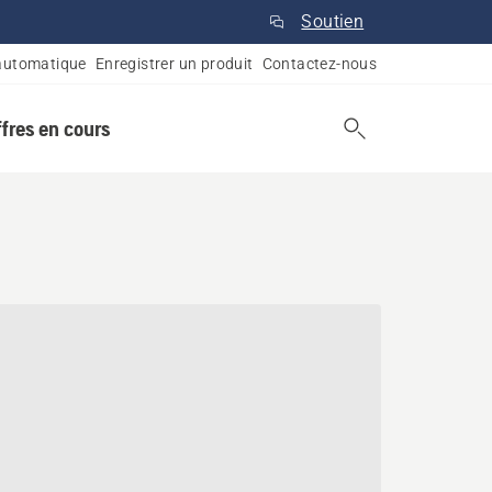
Soutien
automatique
Enregistrer un produit
Contactez-nous
ffres en cours
aville, Québec