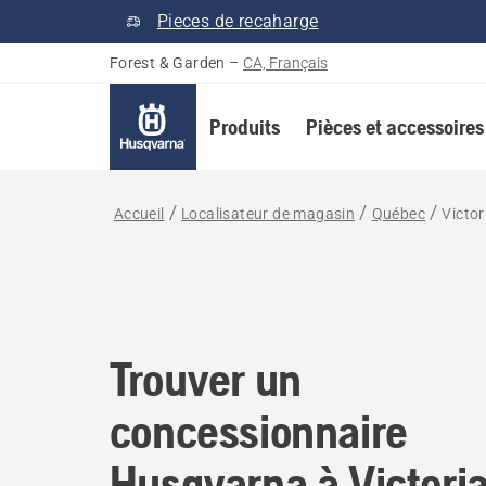
Pieces de recaharge
Forest & Garden
–
CA, Français
Produits
Pièces et accessoires
Accueil
Localisateur de magasin
Québec
Victor
Trouver un concessio
Trouver un
concessionnaire
Husqvarna à Victoriav