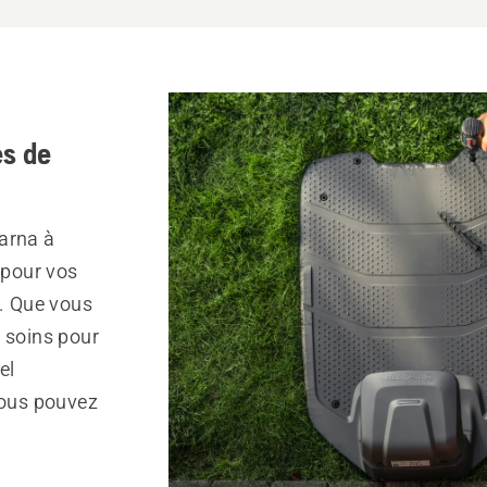
s de
arna à
 pour vos
r. Que vous
s soins pour
el
vous pouvez