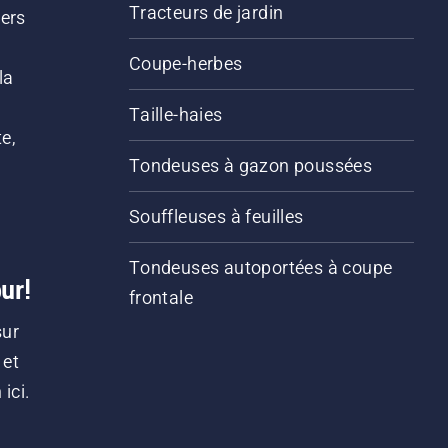
Tracteurs de jardin
iers
s
Coupe-herbes
la
Taille-haies
e,
Tondeuses à gazon poussées
Souffleuses à feuilles
Tondeuses autoportées à coupe
ur!
frontale
sur
 et
ici.