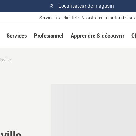
Localisateur de magasin
Service à la clientèle
Assistance pour tondeuse 
Services
Profesionnel
Apprendre & découvrir
O
iaville
nnaire Husqvarna à Victori
ille,