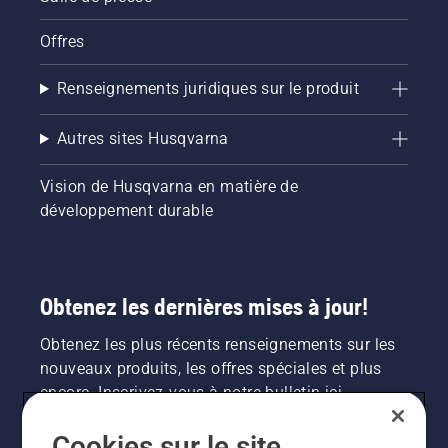
Offres
Renseignements juridiques sur le produit
Autres sites Husqvarna
Vision de Husqvarna en matière de
développement durable
Obtenez les dernières mises à jour!
Obtenez les plus récents renseignements sur les
nouveaux produits, les offres spéciales et plus
encore. Inscrivez-vous à notre bulletin ici.
Cookies sur le site
INSCRIPTION À LA NEWSLETTER