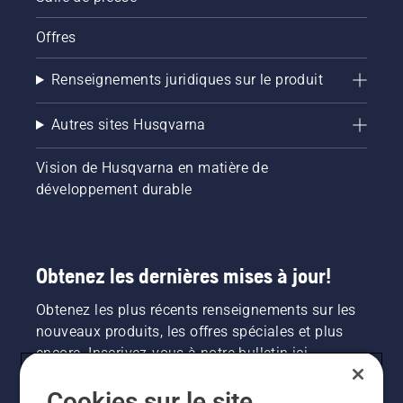
Offres
Renseignements juridiques sur le produit
Autres sites Husqvarna
Vision de Husqvarna en matière de
développement durable
Obtenez les dernières mises à jour!
Obtenez les plus récents renseignements sur les
nouveaux produits, les offres spéciales et plus
encore. Inscrivez-vous à notre bulletin ici.
Cookies sur le site
INSCRIPTION À LA NEWSLETTER